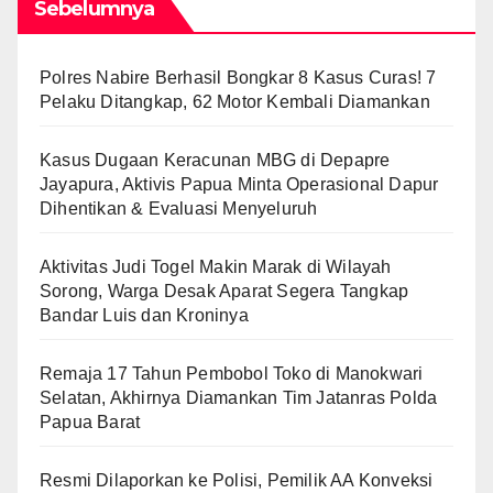
Sebelumnya
Polres Nabire Berhasil Bongkar 8 Kasus Curas! 7
Pelaku Ditangkap, 62 Motor Kembali Diamankan
Kasus Dugaan Keracunan MBG di Depapre
Jayapura, Aktivis Papua Minta Operasional Dapur
Dihentikan & Evaluasi Menyeluruh
Aktivitas Judi Togel Makin Marak di Wilayah
Sorong, Warga Desak Aparat Segera Tangkap
Bandar Luis dan Kroninya
Remaja 17 Tahun Pembobol Toko di Manokwari
Selatan, Akhirnya Diamankan Tim Jatanras Polda
Papua Barat
Resmi Dilaporkan ke Polisi, Pemilik AA Konveksi