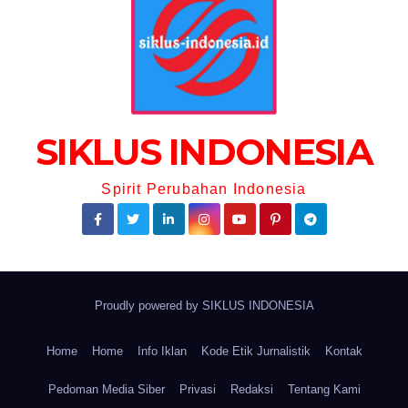
SIKLUS INDONESIA
Spirit Perubahan Indonesia
Proudly powered by
SIKLUS INDONESIA
Home
Home
Info Iklan
Kode Etik Jurnalistik
Kontak
Pedoman Media Siber
Privasi
Redaksi
Tentang Kami