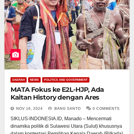
DAERAH
NEWS
POLITICS AND GOVERNMENT
MATA Fokus ke E2L-HJP, Ada
Kaitan History dengan Ares
NOV 16, 2024
BANG SANTO
0 COMMENTS
SIKLUS-INDONESIA.ID, Manado – Mencermati
dinamika politik di Sulawesi Utara (Sulut) khususnya
dalam kontestasi Pemilihan Kepala Daerah (Pilkada)