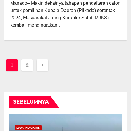
Manado– Makin dekatnya tahapan pendaftaran calon
untuk pemilihan Kepala Daerah (Pilkada) serentak
2024, Masyarakat Jaring Koruptor Sulut (MJKS)
kembali mengingatkan…
Posts
1
2
pagination
SEBELUMNYA
LAW AND CRIME