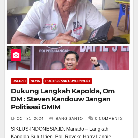
DAERAH
NEWS
POLITICS AND GOVERNMENT
Dukung Langkah Kapolda, Om
DM : Steven Kandouw Jangan
Politisasi GMIM
OCT 31, 2024
BANG SANTO
0 COMMENTS
SIKLUS-INDONESIA.ID, Manado – Langkah
Kapolda Sulut Irjen. Pol. Roycke Harry Langie