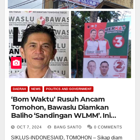
DAERAH
NEWS
POLITICS AND GOVERNMENT
‘Bom Waktu’ Rusuh Ancam
Tomohon, Bawaslu Diamkan
Baliho ‘Sandingan WLMM’. Ini
Potensinya….
OCT 7, 2024
BANG SANTO
0 COMMENTS
SIKLUS-INDONESIAID, TOMOHON – Sikap diam