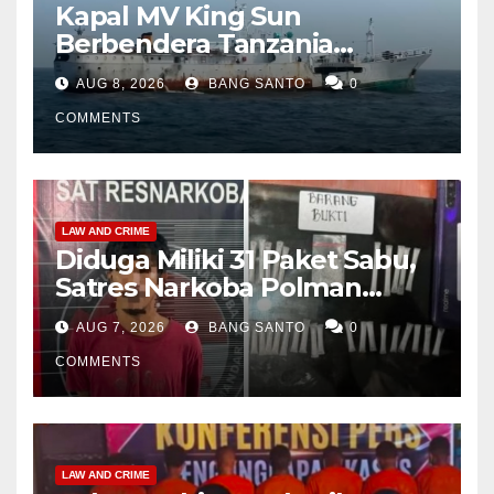
Kapal MV King Sun
Berbendera Tanzania
Diamankan Tim Gabungan,
AUG 8, 2026
BANG SANTO
0
Bawa 1,3 Ton Narkoba di
Perairan Bintan
COMMENTS
LAW AND CRIME
Diduga Miliki 31 Paket Sabu,
Satres Narkoba Polman
Amankan Pria di Matali
AUG 7, 2026
BANG SANTO
0
COMMENTS
LAW AND CRIME