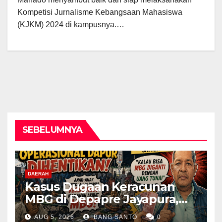
Kompetisi Jurnalisme Kebangsaan Mahasiswa
(KJKM) 2024 di kampusnya.…
SEBELUMNYA
DAERAH
Kasus Dugaan Keracunan
MBG di Depapre Jayapura,
Aktivis Papua Minta
AUG 5, 2026
BANG SANTO
0