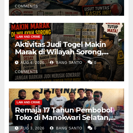
Operasional Dapur
Dihentikan & Evaluasi
COMMENTS
Menyeluruh
LAW AND CRIME
Aktivitas Judi Togel Makin
Marak di Wilayah Sorong,
Warga Desak Aparat Segera
AUG 4, 2026
BANG SANTO
0
Tangkap Bandar Luis dan
Kroninya
COMMENTS
LAW AND CRIME
Remaja 17 Tahun Pembobol
Toko di Manokwari Selatan,
Akhirnya Diamankan Tim
AUG 3, 2026
BANG SANTO
0
Jatanras Polda Papua Barat