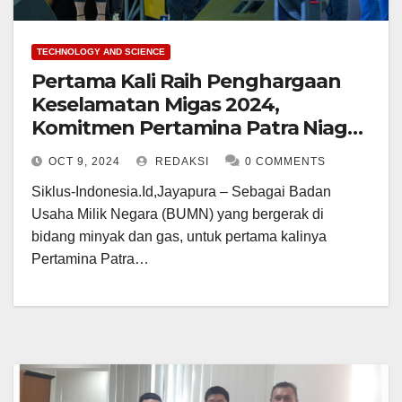
TECHNOLOGY AND SCIENCE
Pertama Kali Raih Penghargaan
Keselamatan Migas 2024,
Komitmen Pertamina Patra Niaga
Regional Papua Maluku Terhadap
OCT 9, 2024
REDAKSI
0 COMMENTS
Aspek K3
Siklus-Indonesia.Id,Jayapura – Sebagai Badan
Usaha Milik Negara (BUMN) yang bergerak di
bidang minyak dan gas, untuk pertama kalinya
Pertamina Patra…