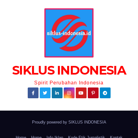
SIKLUS INDONESIA
Spirit Perubahan Indonesia
Proudly powered by
SIKLUS INDONESIA
Home
Home
Info Iklan
Kode Etik Jurnalistik
Kontak