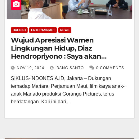
DAERAH
ENTERTAINMET
NEWS
Wujud Apresiasi Wamen
Lingkungan Hidup, Diaz
Hendropriyono : Saya akan
Nonton Mariara
NOV 19, 2024
BANG SANTO
0 COMMENTS
SIKLUS-INDONESIA.ID, Jakarta – Dukungan
terhadap Mariara, Perjamuan Maut, film karya anak-
anak Manado produksi Gorango Pictures, terus
berdatangan. Kali ini dari…