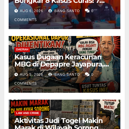
Bongkar 8 Kasus Curas! 7
Pelaku Ditangkap, 62 Motor
AUG 6, 2026
BANG SANTO
0
Kembali Diamankan
COMMENTS
DAERAH
Kasus Dugaan Keracunan
MBG di Depapre Jayapura,
Aktivis Papua Minta
AUG 5, 2026
BANG SANTO
0
Operasional Dapur
Dihentikan & Evaluasi
COMMENTS
Menyeluruh
LAW AND CRIME
Aktivitas Judi Togel Makin
Marak di Wilayah Sorong,