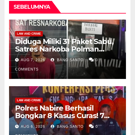
SEBELUMNYA
LAW AND CRIME
Diduga Miliki 31 Paket Sabu,
Satres Narkoba Polman
Amankan Pria di Matali
AUG 7, 2026
BANG SANTO
0
COMMENTS
LAW AND CRIME
Polres Nabire Berhasil
Bongkar 8 Kasus Curas! 7
Pelaku Ditangkap, 62 Motor
AUG 6, 2026
BANG SANTO
0
Kembali Diamankan