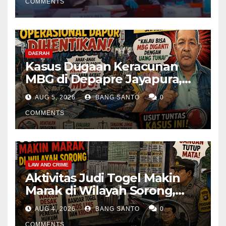
COMMENTS
DAERAH
Kasus Dugaan Keracunan
MBG di Depapre Jayapura,
Aktivis Papua Minta
AUG 5, 2026
BANG SANTO
0
Operasional Dapur
Dihentikan & Evaluasi
COMMENTS
Menyeluruh
LAW AND CRIME
Aktivitas Judi Togel Makin
Marak di Wilayah Sorong,
Warga Desak Aparat Segera
AUG 4, 2026
BANG SANTO
0
Tangkap Bandar Luis dan
COMMENTS