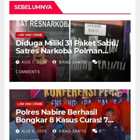
SEBELUMNYA
LAW AND CRIME
Diduga Miliki 31 Paket Sabu,
Satres Narkoba Polman
Amankan Pria di Matali
AUG 7, 2026
BANG SANTO
0
COMMENTS
LAW AND CRIME
Polres Nabire Berhasil
Bongkar 8 Kasus Curas! 7
Pelaku Ditangkap, 62 Motor
AUG 6, 2026
BANG SANTO
0
Kembali Diamankan