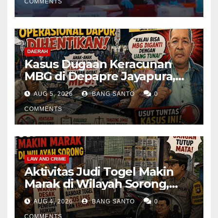
COMMENTS
DAERAH
Kasus Dugaan Keracunan
MBG di Depapre Jayapura,
Aktivis Papua Minta
AUG 5, 2026
BANG SANTO
0
Operasional Dapur
Dihentikan & Evaluasi
COMMENTS
Menyeluruh
LAW AND CRIME
Aktivitas Judi Togel Makin
Marak di Wilayah Sorong,
Warga Desak Aparat Segera
AUG 4, 2026
BANG SANTO
0
Tangkap Bandar Luis dan
COMMENTS