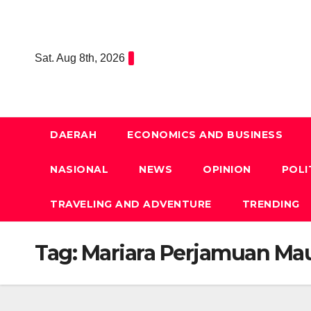
Skip
to
content
Sat. Aug 8th, 2026
DAERAH
ECONOMICS AND BUSINESS
NASIONAL
NEWS
OPINION
POLI
TRAVELING AND ADVENTURE
TRENDING
Tag:
Mariara Perjamuan Ma