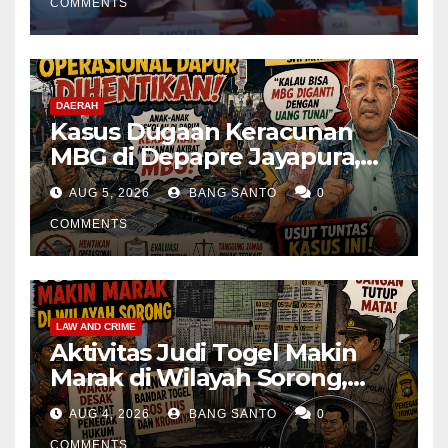
COMMENTS
DAERAH
Kasus Dugaan Keracunan
MBG di Depapre Jayapura,
Aktivis Papua Minta
AUG 5, 2026
BANG SANTO
0
Operasional Dapur
Dihentikan & Evaluasi
COMMENTS
Menyeluruh
LAW AND CRIME
Aktivitas Judi Togel Makin
Marak di Wilayah Sorong,
Warga Desak Aparat Segera
AUG 4, 2026
BANG SANTO
0
Tangkap Bandar Luis dan
COMMENTS