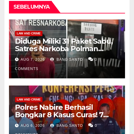
SEBELUMNYA
LAW AND CRIME
Diduga Miliki 31 Paket Sabu,
Satres Narkoba Polman
Amankan Pria di Matali
AUG 7, 2026
BANG SANTO
0
COMMENTS
LAW AND CRIME
Polres Nabire Berhasil
Bongkar 8 Kasus Curas! 7
Pelaku Ditangkap, 62 Motor
AUG 6, 2026
BANG SANTO
0
Kembali Diamankan