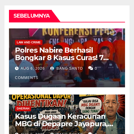
SEBELUMNYA
LAW AND CRIME
Polres Nabire Berhasil
Bongkar 8 Kasus Curas! 7
Pelaku Ditangkap, 62 Motor
AUG 6, 2026
BANG SANTO
0
Kembali Diamankan
COMMENTS
DAERAH
Kasus Dugaan Keracunan
MBG di Depapre Jayapura,
Aktivis Papua Minta