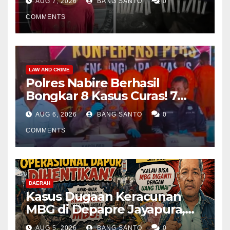
AUG 7, 2026
BANG SANTO
0
COMMENTS
LAW AND CRIME
Polres Nabire Berhasil
Bongkar 8 Kasus Curas! 7
Pelaku Ditangkap, 62 Motor
AUG 6, 2026
BANG SANTO
0
Kembali Diamankan
COMMENTS
DAERAH
Kasus Dugaan Keracunan
MBG di Depapre Jayapura,
Aktivis Papua Minta
AUG 5, 2026
BANG SANTO
0