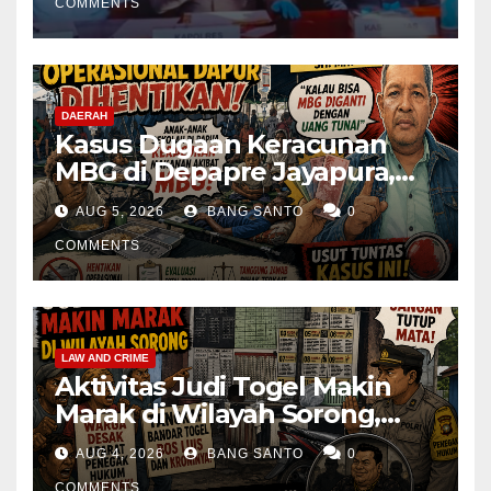
COMMENTS
DAERAH
Kasus Dugaan Keracunan
MBG di Depapre Jayapura,
Aktivis Papua Minta
AUG 5, 2026
BANG SANTO
0
Operasional Dapur
Dihentikan & Evaluasi
COMMENTS
Menyeluruh
LAW AND CRIME
Aktivitas Judi Togel Makin
Marak di Wilayah Sorong,
Warga Desak Aparat Segera
AUG 4, 2026
BANG SANTO
0
Tangkap Bandar Luis dan
COMMENTS