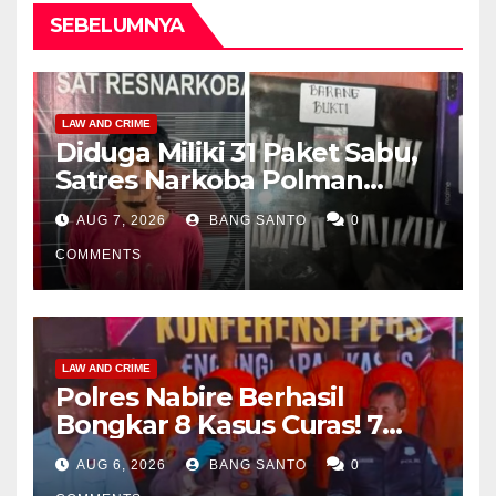
SEBELUMNYA
LAW AND CRIME
Diduga Miliki 31 Paket Sabu,
Satres Narkoba Polman
Amankan Pria di Matali
AUG 7, 2026
BANG SANTO
0
COMMENTS
LAW AND CRIME
Polres Nabire Berhasil
Bongkar 8 Kasus Curas! 7
Pelaku Ditangkap, 62 Motor
AUG 6, 2026
BANG SANTO
0
Kembali Diamankan