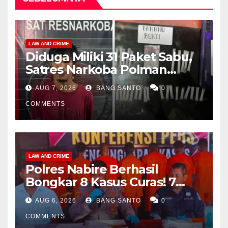
LAW AND CRIME
Diduga Miliki 31 Paket Sabu,
Satres Narkoba Polman
Amankan Pria di Matali
AUG 7, 2026
BANG SANTO
0
COMMENTS
LAW AND CRIME
Polres Nabire Berhasil
Bongkar 8 Kasus Curas! 7
Pelaku Ditangkap, 62 Motor
AUG 6, 2026
BANG SANTO
0
Kembali Diamankan
COMMENTS