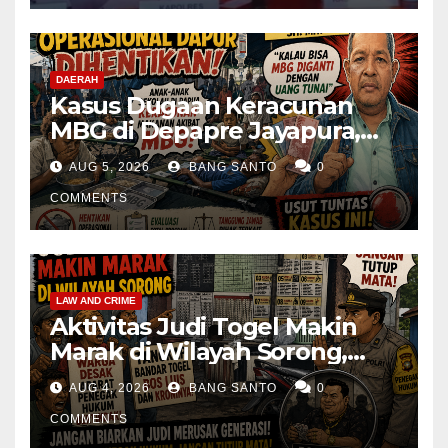
DAERAH
Kasus Dugaan Keracunan
MBG di Depapre Jayapura,
Aktivis Papua Minta
AUG 5, 2026
BANG SANTO
0
Operasional Dapur
Dihentikan & Evaluasi
COMMENTS
Menyeluruh
LAW AND CRIME
Aktivitas Judi Togel Makin
Marak di Wilayah Sorong,
Warga Desak Aparat Segera
AUG 4, 2026
BANG SANTO
0
Tangkap Bandar Luis dan
Kroninya
COMMENTS