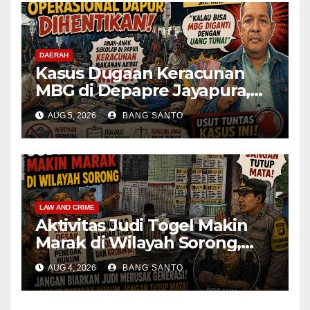
DAERAH
Kasus Dugaan Keracunan
MBG di Depapre Jayapura,
Aktivis Papua Minta
AUG 5, 2026
BANG SANTO
Operasional Dapur
Dihentikan & Evaluasi
Menyeluruh
LAW AND CRIME
Aktivitas Judi Togel Makin
Marak di Wilayah Sorong,
Warga Desak Aparat Segera
AUG 4, 2026
BANG SANTO
Tangkap Bandar Luis dan
Kroninya