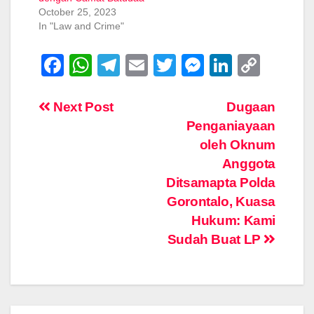
October 25, 2023
In "Law and Crime"
F
W
T
E
T
M
Li
C
a
h
el
m
wi
e
n
o
c
at
e
ail
tt
ss
k
p
Post
Next Post
Dugaan
Penganiayaan
e
s
gr
er
e
e
y
navigation
oleh Oknum
b
A
a
n
dI
Li
Anggota
o
p
m
g
n
n
Ditsamapta Polda
o
p
er
k
Gorontalo, Kuasa
k
Hukum: Kami
Sudah Buat LP