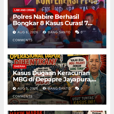
LAW AND CRIME
Polres Nabire Berhasil
Bongkar 8 Kasus Curas! 7
Pelaku Ditangkap, 62 Motor
AUG 6, 2026
BANG SANTO
0
Kembali Diamankan
COMMENTS
DAERAH
Kasus Dugaan Keracunan
MBG di Depapre Jayapura,
Aktivis Papua Minta
AUG 5, 2026
BANG SANTO
0
Operasional Dapur
Dihentikan & Evaluasi
COMMENTS
Menyeluruh