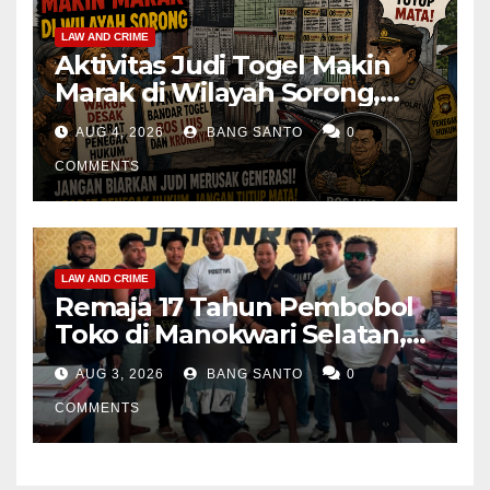
LAW AND CRIME
Aktivitas Judi Togel Makin
Marak di Wilayah Sorong,
Warga Desak Aparat Segera
AUG 4, 2026
BANG SANTO
0
Tangkap Bandar Luis dan
Kroninya
COMMENTS
LAW AND CRIME
Remaja 17 Tahun Pembobol
Toko di Manokwari Selatan,
Akhirnya Diamankan Tim
AUG 3, 2026
BANG SANTO
0
Jatanras Polda Papua Barat
COMMENTS