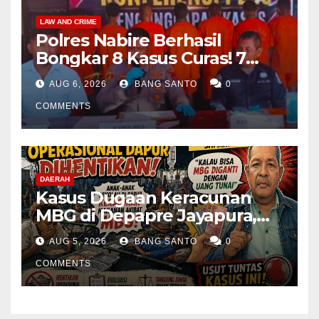
LAW AND CRIME
Polres Nabire Berhasil
Bongkar 8 Kasus Curas! 7
Pelaku Ditangkap, 62 Motor
AUG 6, 2026
BANG SANTO
0
Kembali Diamankan
COMMENTS
DAERAH
Kasus Dugaan Keracunan
MBG di Depapre Jayapura,
Aktivis Papua Minta
AUG 5, 2026
BANG SANTO
0
Operasional Dapur
Dihentikan & Evaluasi
COMMENTS
Menyeluruh