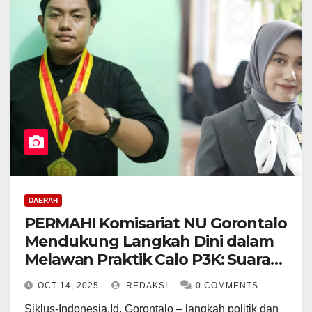
DAERAH
PERMAHI Komisariat NU Gorontalo
Mendukung Langkah Dini dalam
Melawan Praktik Calo P3K: Suara
Keberanian Harus Dilindungi
OCT 14, 2025
REDAKSI
0 COMMENTS
Siklus-Indonesia.Id, Gorontalo – langkah politik dan