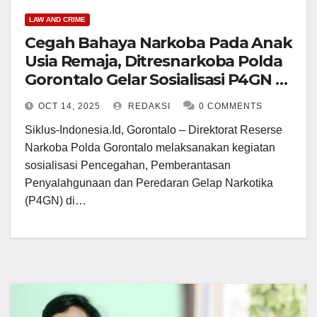
LAW AND CRIME
Cegah Bahaya Narkoba Pada Anak
Usia Remaja, Ditresnarkoba Polda
Gorontalo Gelar Sosialisasi P4GN di
SMA Negeri 1 Kota Gorontalo
OCT 14, 2025
REDAKSI
0 COMMENTS
Siklus-Indonesia.Id, Gorontalo – Direktorat Reserse
Narkoba Polda Gorontalo melaksanakan kegiatan
sosialisasi Pencegahan, Pemberantasan
Penyalahgunaan dan Peredaran Gelap Narkotika
(P4GN) di…