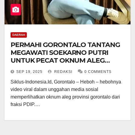
DAERAH
PERMAHI GORONTALO TANTANG
MEGAWATI SOEKARNO PUTRI
UNTUK PECAT OKNUM ALEG
DPRD PROVINSI GORONTALO
SEP 19, 2025
REDAKSI
0 COMMENTS
Siklus-Indonesia.Id, Gorontalo – Heboh – hebohnya
video viral dalam unggahan media sosial
memperlihatkan oknum aleg provinsi gorontalo dari
fraksi PDIP.…