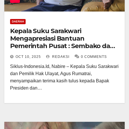
DAERAH
Kepala Suku Sarakwari
Mengapresiasi Bantuan
Pemerintah Pusat : Sembako dan
Perlengkapan Rumah Topang
OCT 10, 2025
REDAKSI
0 COMMENTS
Keluarga
Siklus-Indonesia.Id, Nabire – Kepala Suku Sarakwari
dan Pemilik Hak Ulayat, Agus Rumatrai,
menyampaikan terima kasih tulus kepada Bapak
Presiden dan…