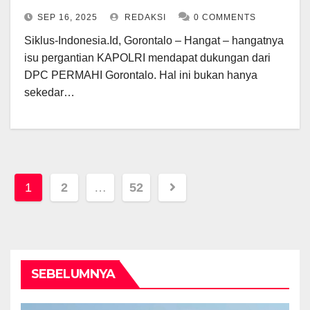
Presiden PTDH KAPOLRI
SEP 16, 2025
REDAKSI
0 COMMENTS
Siklus-Indonesia.Id, Gorontalo – Hangat – hangatnya
isu pergantian KAPOLRI mendapat dukungan dari
DPC PERMAHI Gorontalo. Hal ini bukan hanya
sekedar…
Posts
1
2
…
52
pagination
SEBELUMNYA