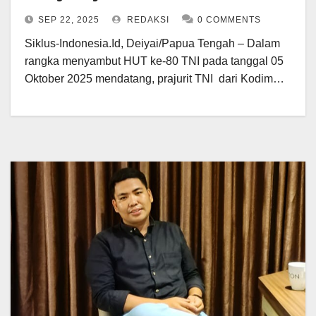
Gelar Bhakti Sosial Donor Darah
SEP 22, 2025
REDAKSI
0 COMMENTS
dan Pengobatan Umum
Siklus-Indonesia.Id, Deiyai/Papua Tengah – Dalam
rangka menyambut HUT ke-80 TNI pada tanggal 05
Oktober 2025 mendatang, prajurit TNI dari Kodim…