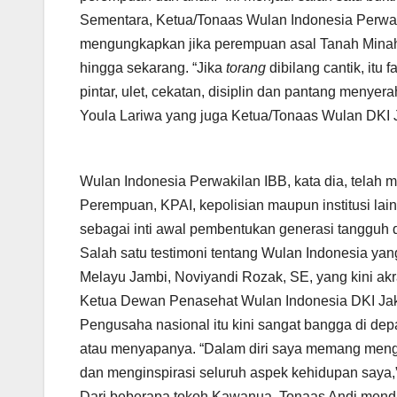
Sementara, Ketua/Tonaas Wulan Indonesia Perwa
mengungkapkan jika perempuan asal Tanah Minaha
hingga sekarang. “Jika
torang
dibilang cantik, itu 
pintar, ulet, cekatan, disiplin dan pantang menyer
Youla Lariwa yang juga Ketua/Tonaas Wulan DKI J
Wulan Indonesia Perwakilan IBB, kata dia, telah
Perempuan, KPAI, kepolisian maupun institusi 
sebagai inti awal pembentukan generasi tangguh
Salah satu testimoni tentang Wulan Indonesia yan
Melayu Jambi, Noviyandi Rozak, SE, yang kini akr
Ketua Dewan Penasehat Wulan Indonesia DKI Jaka
Pengusaha nasional itu kini sangat bangga di dep
atau menyapanya. “Dalam diri saya memang mengal
dan menginspirasi seluruh aspek kehidupan saya,”
Dari beberapa tokoh Kawanua, Tonaas Andi menda