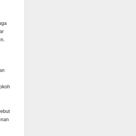
juga
ar
n.
an
tokoh
yebut
inan