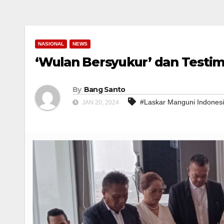
NASIONAL
NEWS
‘Wulan Bersyukur’ dan Testim
By
Bang Santo
#Laskar Manguni Indones
JAN 20, 2024