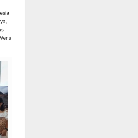
esia
ya,
us
 Wens