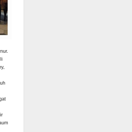
nur.
li
y,
nuh
gat
ir
kaum