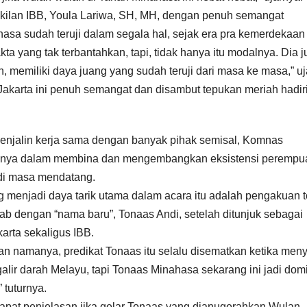
kilan IBB, Youla Lariwa, SH, MH, dengan penuh semangat
sa sudah teruji dalam segala hal, sejak era pra kemerdekaan
fakta yang tak terbantahkan, tapi, tidak hanya itu modalnya. Dia 
ah, memiliki daya juang yang sudah teruji dari masa ke masa,” uj
akarta ini penuh semangat dan disambut tepukan meriah hadiri
 menjalin kerja sama dengan banyak pihak semisal, Komnas
lainnya dalam membina dan mengembangkan eksistensi perempu
 di masa mendatang.
g menjadi daya tarik utama dalam acara itu adalah pengakuan 
ab dengan “nama baru”, Tonaas Andi, setelah ditunjuk sebagai
rta sekaligus IBB.
an namanya, predikat Tonaas itu selalu disematkan ketika men
ir darah Melayu, tapi Tonaas Minahasa sekarang ini jadi dom
 tuturnya.
pat penjelasan jika gelar Tonaas yang dianugerahkan Wulan