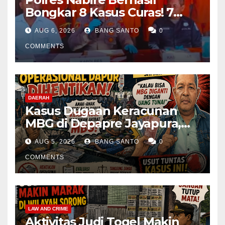
Bongkar 8 Kasus Curas! 7
Pelaku Ditangkap, 62 Motor
AUG 6, 2026
BANG SANTO
0
Kembali Diamankan
COMMENTS
DAERAH
Kasus Dugaan Keracunan
MBG di Depapre Jayapura,
Aktivis Papua Minta
AUG 5, 2026
BANG SANTO
0
Operasional Dapur
Dihentikan & Evaluasi
COMMENTS
Menyeluruh
LAW AND CRIME
Aktivitas Judi Togel Makin