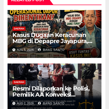
DAERAH
Kasus Dugaan Keracunan
MBG di Depapre Jayapura,
Aktivis Papua Minta
AUG 5, 2026
BANG SANTO
Operasional Dapur
Dihentikan & Evaluasi
Menyeluruh
DAERAH
Resmi Dilaporkan ke Polisi,
Pemilik AA Konveksi
Didampingi Tim Advokat
AUG 2, 2026
BANG SANTO
Lentera Netizen Indonesia (L-