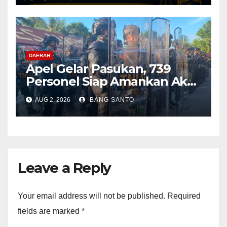
NET-ID)
DAERAH
Apel Gelar Pasukan, 739
Personel Siap Amankan Aksi
Damai KNPB di Kantor MRP
AUG 2, 2026
BANG SANTO
Papua Tengah
Leave a Reply
Your email address will not be published.
Required
fields are marked
*