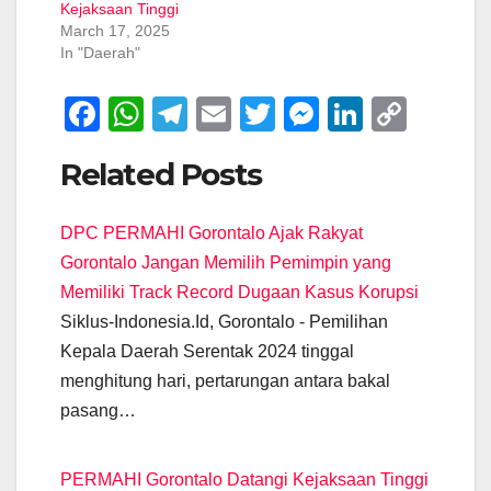
Kejaksaan Tinggi
March 17, 2025
In "Daerah"
F
W
T
E
T
M
Li
C
a
h
el
m
wi
e
n
o
Related Posts
c
at
e
ail
tt
ss
k
p
e
s
gr
er
e
e
y
DPC PERMAHI Gorontalo Ajak Rakyat
b
A
a
n
dI
Li
Gorontalo Jangan Memilih Pemimpin yang
o
p
m
g
n
n
Memiliki Track Record Dugaan Kasus Korupsi
o
p
er
k
Siklus-Indonesia.Id, Gorontalo - Pemilihan
k
Kepala Daerah Serentak 2024 tinggal
menghitung hari, pertarungan antara bakal
pasang…
PERMAHI Gorontalo Datangi Kejaksaan Tinggi