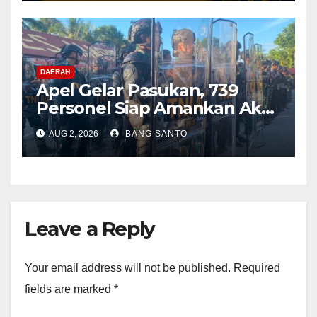
NET-ID)
DAERAH
Apel Gelar Pasukan, 739
Personel Siap Amankan Aksi
Damai KNPB di Kantor MRP
AUG 2, 2026
BANG SANTO
Papua Tengah
Leave a Reply
Your email address will not be published.
Required
fields are marked
*