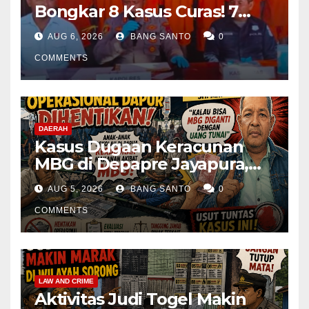
Bongkar 8 Kasus Curas! 7
Pelaku Ditangkap, 62 Motor
AUG 6, 2026
BANG SANTO
0
Kembali Diamankan
COMMENTS
DAERAH
Kasus Dugaan Keracunan
MBG di Depapre Jayapura,
Aktivis Papua Minta
AUG 5, 2026
BANG SANTO
0
Operasional Dapur
Dihentikan & Evaluasi
COMMENTS
Menyeluruh
LAW AND CRIME
Aktivitas Judi Togel Makin