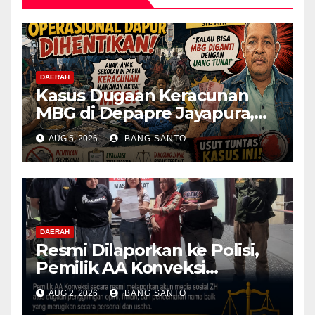
DAERAH
Kasus Dugaan Keracunan
MBG di Depapre Jayapura,
Aktivis Papua Minta
AUG 5, 2026
BANG SANTO
Operasional Dapur
Dihentikan & Evaluasi
Menyeluruh
DAERAH
Resmi Dilaporkan ke Polisi,
Pemilik AA Konveksi
Didampingi Tim Advokat
AUG 2, 2026
BANG SANTO
Lentera Netizen Indonesia (L-