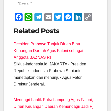
In "Daerah"
F
W
T
E
T
M
Li
C
a
h
el
m
wi
e
n
o
Related Posts
c
at
e
ail
tt
ss
k
p
e
s
gr
er
e
e
y
Presiden Prabowo Tunjuk Dirjen Bina
b
A
a
n
dI
Li
Keuangan Daerah Agus Fatoni sebagai
o
p
m
g
n
n
Anggota BAZNAS RI
o
p
er
k
Siklus-Indonesia.Id, JAKARTA - Presiden
k
Republik Indonesia Prabowo Subianto
menetapkan dan menunjuk Agus Fatoni
Direktur Jenderal…
Mendagri Lantik Putra Lampung Agus Fatoni,
Dirjen Keuangan Daerah Kemendagri Jadi Pj