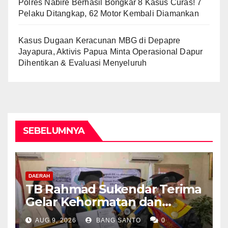
Polres Nabire Berhasil Bongkar 8 Kasus Curas! 7
Pelaku Ditangkap, 62 Motor Kembali Diamankan
Kasus Dugaan Keracunan MBG di Depapre
Jayapura, Aktivis Papua Minta Operasional Dapur
Dihentikan & Evaluasi Menyeluruh
SEBELUMNYA
DAERAH
TB Rahmad Sukendar Terima
Gelar Kehormatan dan
Kemban Amanah Sebagai
AUG 9, 2026
BANG SANTO
0
Dewan Pembina STIJNAS