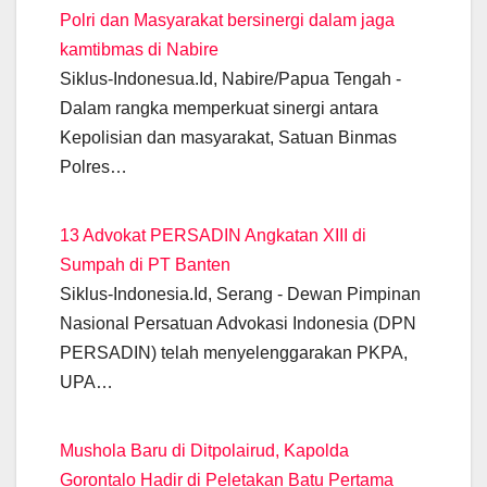
e
s
gr
er
e
e
y
Polri dan Masyarakat bersinergi dalam jaga
b
A
a
n
dI
Li
kamtibmas di Nabire
o
p
m
g
n
n
Siklus-Indonesua.Id, Nabire/Papua Tengah -
o
p
er
k
Dalam rangka memperkuat sinergi antara
k
Kepolisian dan masyarakat, Satuan Binmas
Polres…
13 Advokat PERSADIN Angkatan XIII di
Sumpah di PT Banten
Siklus-Indonesia.Id, Serang - Dewan Pimpinan
Nasional Persatuan Advokasi Indonesia (DPN
PERSADIN) telah menyelenggarakan PKPA,
UPA…
Mushola Baru di Ditpolairud, Kapolda
Gorontalo Hadir di Peletakan Batu Pertama