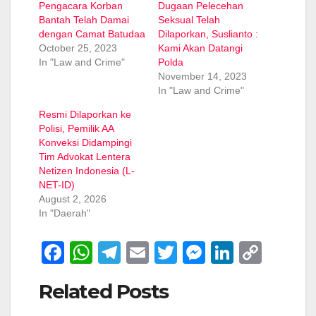
Pengacara Korban
Dugaan Pelecehan
Bantah Telah Damai
Seksual Telah
dengan Camat Batudaa
Dilaporkan, Suslianto :
October 25, 2023
Kami Akan Datangi
In "Law and Crime"
Polda
November 14, 2023
In "Law and Crime"
Resmi Dilaporkan ke
Polisi, Pemilik AA
Konveksi Didampingi
Tim Advokat Lentera
Netizen Indonesia (L-
NET-ID)
August 2, 2026
In "Daerah"
F
W
T
E
T
M
Li
C
a
h
el
m
wi
e
n
o
Related Posts
c
at
e
ail
tt
ss
k
p