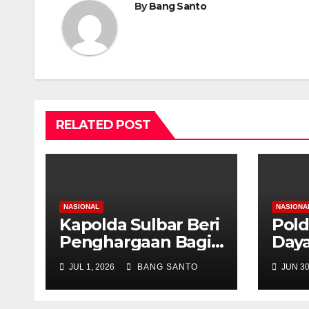
By
Bang Santo
RELATED POST
NASIONAL
NASIONA
Kapolda Sulbar Beri
Pold
Penghargaan Bagi
Daya
Personel
Pela
JUL 1, 2026
BANG SANTO
JUN 30
Berprestasi, Kado
Ken
Hari Bhayangkara
Lewa