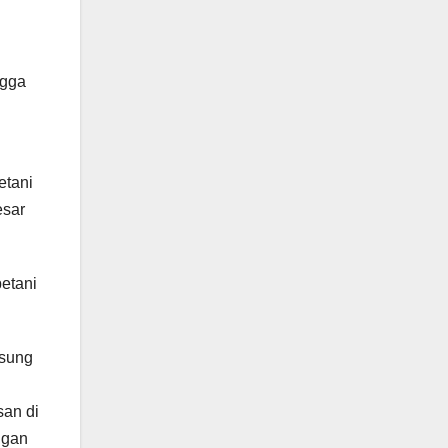
ngga
n
etani
esar
petani
gsung
san di
ngan