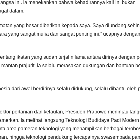
ngsa ini. Ia menekankan bahwa kehadirannya kali ini bukan
ngat dalam.
rmatan yang besar diberikan kepada saya. Saya diundang sehi
cara yang sangat mulia dan sangat penting ini,” ucapnya denga
ntang ikatan yang sudah terjalin lama antara dirinya dengan p
mantan prajurit, ia selalu merasakan dukungan dan bantuan b
esia dari awal berdirinya selalu didukung, selalu dibantu oleh 
ktor pertanian dan kelautan, Presiden Prabowo meninjau lan
pamerkan. Ia melihat langsung Teknologi Budidaya Padi Modern
ta area pameran teknologi yang menampilkan berbagai terobo
bunan, hingga teknologi pendukung tercapainya swasembada pa