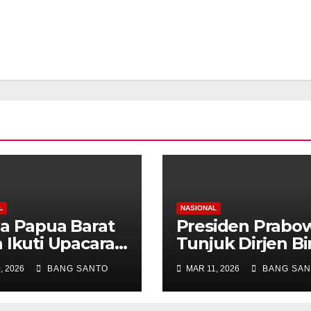
L
NASIONAL
a Papua Barat
Presiden Prabo
 Ikuti Upacara
Tunjuk Dirjen Bi
ntikan
Keuangan Daer
, 2026
BANG SANTO
MAR 11, 2026
BANG SAN
aikan Pangkat
Agus Fatoni seb
t Virtual,
Anggota BAZNA