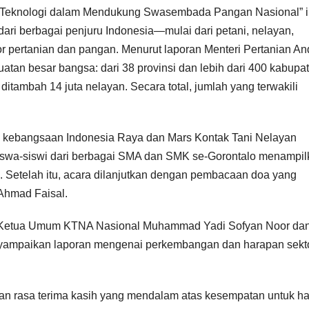
 Teknologi dalam Mendukung Swasembada Pangan Nasional” i
 dari berbagai penjuru Indonesia—mulai dari petani, nelayan,
or pertanian dan pangan. Menurut laporan Menteri Pertanian An
atan besar bangsa: dari 38 provinsi dan lebih dari 400 kabupa
ditambah 14 juta nelayan. Secara total, jumlah yang terwakili
u kebangsaan Indonesia Raya dan Mars Kontak Tani Nelayan
iswa-siswi dari berbagai SMA dan SMK se-Gorontalo menampil
. Setelah itu, acara dilanjutkan dengan pembacaan doa yang
 Ahmad Faisal.
 Ketua Umum KTNA Nasional Muhammad Yadi Sofyan Noor da
nyampaikan laporan mengenai perkembangan dan harapan sekt
 rasa terima kasih yang mendalam atas kesempatan untuk had