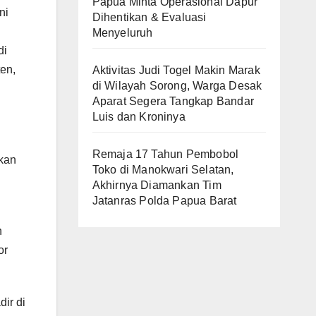
Papua Minta Operasional Dapur
ni
Dihentikan & Evaluasi
Menyeluruh
di
ten,
Aktivitas Judi Togel Makin Marak
di Wilayah Sorong, Warga Desak
Aparat Segera Tangkap Bandar
Luis dan Kroninya
Remaja 17 Tahun Pembobol
kan
Toko di Manokwari Selatan,
Akhirnya Diamankan Tim
Jatanras Polda Papua Barat
n
or
ir di