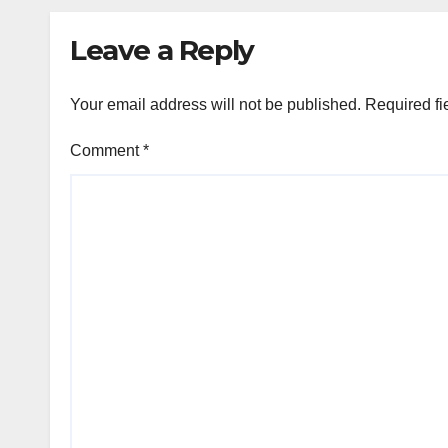
ke-80
Komb
PolriDaerahPeristiw
Sem
Leave a Reply
a
Tha
San
Brig
Your email address will not be published.
Required fi
Comment
*