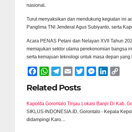
nasional.
Turut menyaksikan dan mendukung kegiatan ini ad
Panglima TNI Jenderal Agus Subiyanto, serta Kapol
Acara PENAS Petani dan Nelayan XVII Tahun 2026
memajukan sektor utama perekonomian bangsa ini
serta kemajuan teknologi untuk masa depan yang l
F
W
T
E
T
M
Li
C
a
h
el
m
wi
e
n
o
Related Posts
c
at
e
ail
tt
ss
k
p
e
s
gr
er
e
e
y
Kapolda Gorontalo Tinjau Lokasi Banjir Di Kab. G
b
A
a
n
dI
Li
SIKLUS-INDONESIA.ID, Gorontalo - Kepala Kepolis
o
p
m
g
n
n
didampingi Karo…
o
p
er
k