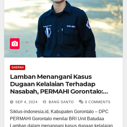
DAERAH
Lamban Menangani Kasus
Dugaan Kelalaian Terhadap
Nasabah, PERMAHI Gorontalo:
Copot Kepala Cabang BRI Batudaa
SEP 4, 2024
BANG SANTO
0 COMMENTS
Siklus-indonesia.id, Kabupaten Gorontalo – DPC
PERMAHI Gorontalo menilai BRI Unit Batudaa
Lamban dalam menangani kasus dugaan kelalaian