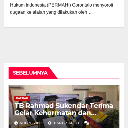
Hukum Indonesia (PERMAHI) Gorontalo menyoroti
dugaan kelalaian yang dilakukan oleh…
SEBELUMNYA
DAERAH
TB Rahmad Sukendar Terima
Gelar Kehormatan dan
Kemban Amanah Sebagai
AUG 9, 2026
BANG SANTO
0
Dewan Pembina STIJNAS