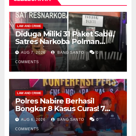
LAW AND CRIME
Diduga Miliki 31 Paket Sabu,
Satres Narkoba Polman
Amankan Pria di Matali
AUG 7, 2026
BANG SANTO
0
COMMENTS
LAW AND CRIME
Polres Nabire Berhasil
Bongkar 8 Kasus Curas! 7
Pelaku Ditangkap, 62 Motor
AUG 6, 2026
BANG SANTO
0
Kembali Diamankan
COMMENTS