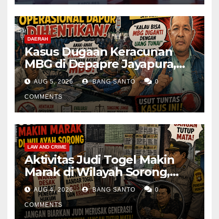
DAERAH
Kasus Dugaan Keracunan
MBG di Depapre Jayapura,
Aktivis Papua Minta
AUG 5, 2026
BANG SANTO
0
Operasional Dapur
Dihentikan & Evaluasi
COMMENTS
Menyeluruh
LAW AND CRIME
Aktivitas Judi Togel Makin
Marak di Wilayah Sorong,
Warga Desak Aparat Segera
AUG 4, 2026
BANG SANTO
0
Tangkap Bandar Luis dan
Kroninya
COMMENTS