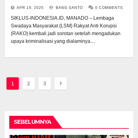
Gubernur YSK
APR 19, 2025
BANG SANTO
0 COMMENTS
SIKLUS-INDONESIA.ID, MANADO – Lembaga
Swadaya Masyarakat (LSM) Rakyat Anti Korupsi
(RAKO) kembali jadi sorotan setelah mengadukan
upaya kriminalisasi yang dialaminya…
Posts
1
2
3
pagination
SEBELUMNYA