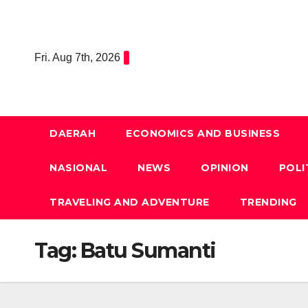
Skip
to
content
Fri. Aug 7th, 2026
DAERAH
ECONOMICS AND BUSINESS
NASIONAL
NEWS
OPINION
POLI
TRAVELING AND ADVENTURE
TRENDING
Tag:
Batu Sumanti