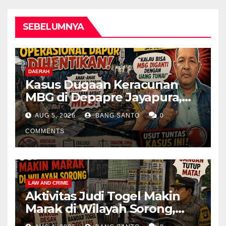
SEBELUMNYA
DAERAH
Kasus Dugaan Keracunan
MBG di Depapre Jayapura,
Aktivis Papua Minta
AUG 5, 2026
BANG SANTO
0
Operasional Dapur
Dihentikan & Evaluasi
COMMENTS
Menyeluruh
LAW AND CRIME
Aktivitas Judi Togel Makin
Marak di Wilayah Sorong,
Warga Desak Aparat Segera