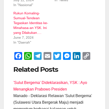
July 11, 2024
In "News"
In "Nasional"
Rukun Komaling-
Sumual-Tendean
Tegaskan Identitas ke-
Minahasa-an YSK. Ini
yang Dilakukan….
June 7, 2024
In "Daerah"
F
W
T
E
T
M
Li
C
a
h
el
m
wi
e
n
o
Related Posts
c
at
e
ail
tt
ss
k
p
e
s
gr
er
e
e
y
'Sulut Bergema' Dideklarasikan, YSK : Ayo
b
A
a
n
dI
Li
Menangkan Prabowo Presiden
o
p
m
g
n
n
Manado - Deklarasi Relawan 'Sulut Bergema'
o
p
er
k
(Sulawesi Utara Bergerak Maju) menjadi
momentum berbagai kalangan untuk…