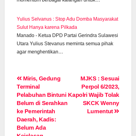
k
Yulius Selvanus : Stop Adu Domba Masyarakat
Sulut Hanya karena Pilkada
Manado - Ketua DPD Partai Gerindra Sulawesi
Utara Yulius Stevanus meminta semua pihak
agar menghentikan…
Post
Miris, Gedung
MJKS : Sesuai
Terminal
Perpol 6/2023,
navigation
Pelabuhan Bintuni
Kapolri Wajib Tolak
Belum di Serahkan
SKCK Wenny
ke Pemerintah
Lumentut
Daerah, Kadis:
Belum Ada
Kejelasan