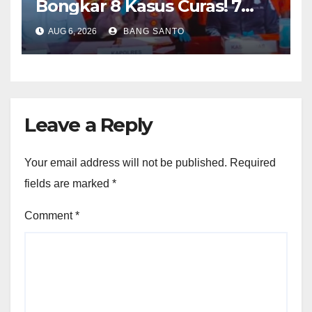
Bongkar 8 Kasus Curas! 7
Pelaku Ditangkap, 62 Motor
AUG 6, 2026
BANG SANTO
Kembali Diamankan
Leave a Reply
Your email address will not be published.
Required
fields are marked
*
Comment
*