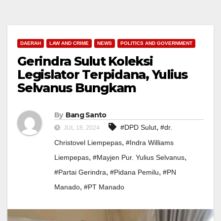
DAERAH
LAW AND CRIME
NEWS
POLITICS AND GOVERNMENT
Gerindra Sulut Koleksi
Legislator Terpidana, Yulius
Selvanus Bungkam
By
Bang Santo
,
#DPD Sulut
#dr.
JUL 18, 2024
,
Christovel Liempepas
#Indra Williams
,
,
Liempepas
#Mayjen Pur. Yulius Selvanus
,
,
#Partai Gerindra
#Pidana Pemilu
#PN
,
Manado
#PT Manado