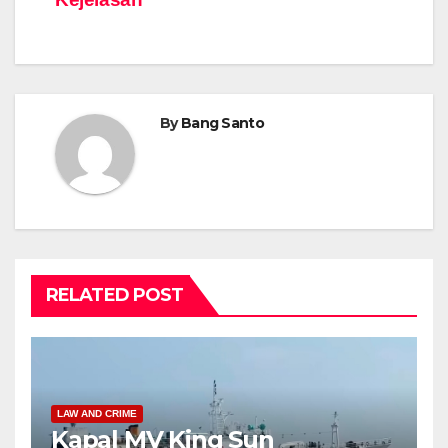
By
Bang Santo
RELATED POST
LAW AND CRIME
Kapal MV King Sun