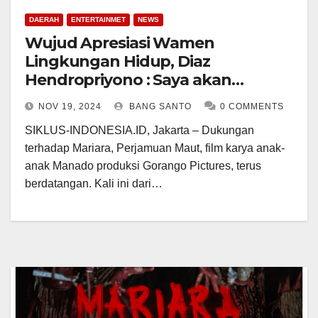
DAERAH
ENTERTAINMET
NEWS
Wujud Apresiasi Wamen
Lingkungan Hidup, Diaz
Hendropriyono : Saya akan
Nonton Mariara
NOV 19, 2024
BANG SANTO
0 COMMENTS
SIKLUS-INDONESIA.ID, Jakarta – Dukungan
terhadap Mariara, Perjamuan Maut, film karya anak-
anak Manado produksi Gorango Pictures, terus
berdatangan. Kali ini dari…