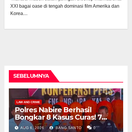
XXI bagai oase di tengah dominasi film Amerika dan
Korea…
SEBELUMNYA
LAW AND CRIME
Polres Nabire Berhasil
Bongkar 8 Kasus Curas! 7
Pelaku Ditangkap, 62 Motor
AUG 6, 2026
BANG SANTO
0
Kembali Diamankan