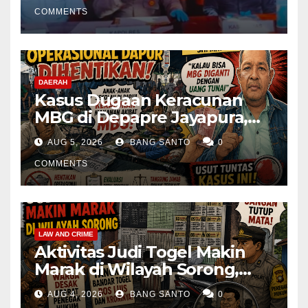
COMMENTS
DAERAH
Kasus Dugaan Keracunan
MBG di Depapre Jayapura,
Aktivis Papua Minta
AUG 5, 2026
BANG SANTO
0
Operasional Dapur
Dihentikan & Evaluasi
COMMENTS
Menyeluruh
LAW AND CRIME
Aktivitas Judi Togel Makin
Marak di Wilayah Sorong,
Warga Desak Aparat Segera
AUG 4, 2026
BANG SANTO
0
Tangkap Bandar Luis dan