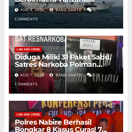
Diamankan Tim Gabungan,
AUG 8, 2026
BANG SANTO
0
Bawa 1,3 Ton Narkoba di
Perairan Bintan
COMMENTS
LAW AND CRIME
Diduga Miliki 31 Paket Sabu,
Satres Narkoba Polman
Amankan Pria di Matali
AUG 7, 2026
BANG SANTO
0
COMMENTS
LAW AND CRIME
Polres Nabire Berhasil
Bongkar 8 Kasus Curas! 7