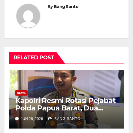
By
Bang Santo
RELATED POST
NEWS
Kapolri Resmi Rotasi Pejabat
Polda Papua Barat, Dua
Kapolres Dapat Penugasan
JUN 26, 2026
BANG SANTO
Baru