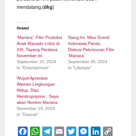
mendatang.(
dkg
)
Related
‘Mariara’, Film Produksi
Siang Ini, Miss Grand
Anak Manado Lolos di
Indonesia Pandu
XXI, Tayang Perdana
Diskusi Peluncuran Film
November ini
‘Mariara’
September 10, 2024
September 30, 2024
In "Entertainmet"
In "Lifestyle"
Wujud Apresiasi
Wamen Lingkungan
Hidup, Diaz
Hendropriyono : Saya
akan Nonton Mariara
November 19, 2024
In "Daerah"
F
W
T
E
T
M
Li
C