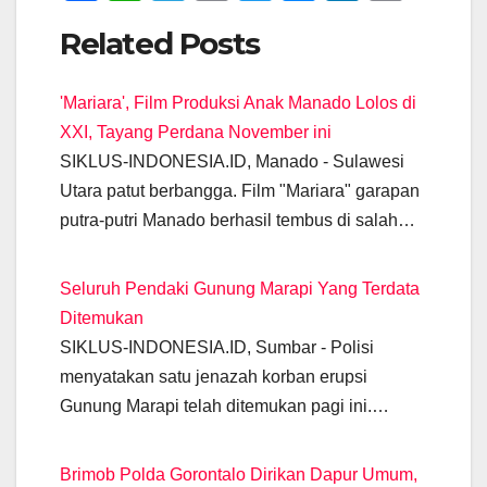
a
h
el
m
wi
e
n
o
Related Posts
c
at
e
ail
tt
ss
k
p
e
s
gr
er
e
e
y
'Mariara', Film Produksi Anak Manado Lolos di
b
A
a
n
dI
Li
XXI, Tayang Perdana November ini
o
p
m
g
n
n
SIKLUS-INDONESIA.ID, Manado - Sulawesi
o
p
er
k
Utara patut berbangga. Film "Mariara" garapan
k
putra-putri Manado berhasil tembus di salah…
Seluruh Pendaki Gunung Marapi Yang Terdata
Ditemukan
SIKLUS-INDONESIA.ID, Sumbar - Polisi
menyatakan satu jenazah korban erupsi
Gunung Marapi telah ditemukan pagi ini.…
Brimob Polda Gorontalo Dirikan Dapur Umum,