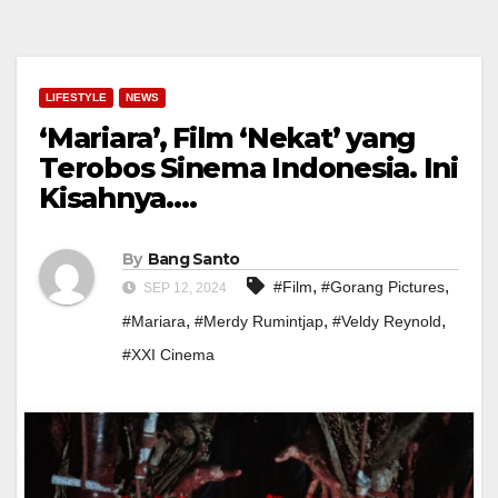
LIFESTYLE
NEWS
‘Mariara’, Film ‘Nekat’ yang
Terobos Sinema Indonesia. Ini
Kisahnya….
By
Bang Santo
,
,
#Film
#Gorang Pictures
SEP 12, 2024
,
,
,
#Mariara
#Merdy Rumintjap
#Veldy Reynold
#XXI Cinema