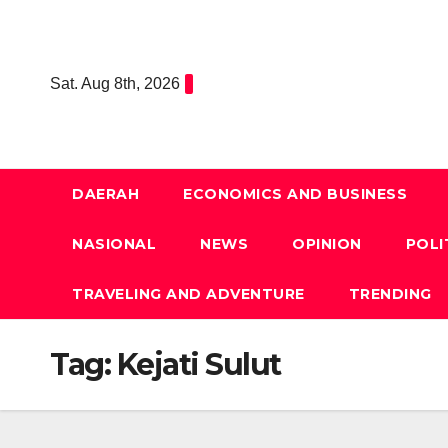
Skip
to
content
Sat. Aug 8th, 2026
DAERAH
ECONOMICS AND BUSINESS
NASIONAL
NEWS
OPINION
POLI
TRAVELING AND ADVENTURE
TRENDING
Tag:
Kejati Sulut