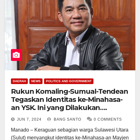
DAERAH
NEWS
POLITICS AND GOVERNMENT
Rukun Komaling-Sumual-Tendean
Tegaskan Identitas ke-Minahasa-
an YSK. Ini yang Dilakukan….
JUN 7, 2024
BANG SANTO
0 COMMENTS
Manado – Keraguan sebagian warga Sulawesi Utara
(Sulut) menyangkut identitas ke-Minahasa-an Mayjen