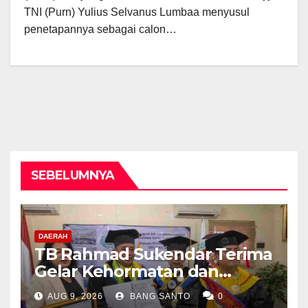
TNI (Purn) Yulius Selvanus Lumbaa menyusul
penetapannya sebagai calon…
SEBELUMNYA
DAERAH
TB Rahmad Sukendar Terima
Gelar Kehormatan dan
Kemban Amanah Sebagai
AUG 9, 2026
BANG SANTO
0
Dewan Pembina STIJNAS