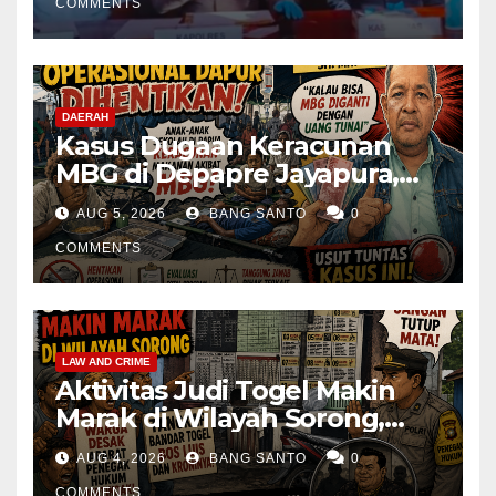
COMMENTS
DAERAH
Kasus Dugaan Keracunan
MBG di Depapre Jayapura,
Aktivis Papua Minta
AUG 5, 2026
BANG SANTO
0
Operasional Dapur
Dihentikan & Evaluasi
COMMENTS
Menyeluruh
LAW AND CRIME
Aktivitas Judi Togel Makin
Marak di Wilayah Sorong,
Warga Desak Aparat Segera
AUG 4, 2026
BANG SANTO
0
Tangkap Bandar Luis dan
COMMENTS