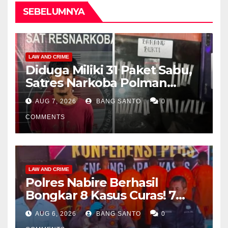
SEBELUMNYA
LAW AND CRIME
Diduga Miliki 31 Paket Sabu,
Satres Narkoba Polman
Amankan Pria di Matali
AUG 7, 2026
BANG SANTO
0
COMMENTS
LAW AND CRIME
Polres Nabire Berhasil
Bongkar 8 Kasus Curas! 7
Pelaku Ditangkap, 62 Motor
AUG 6, 2026
BANG SANTO
0
Kembali Diamankan