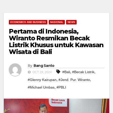
ECONOMICS AND BUSINESS
NASIONAL
NEWS
Pertama di Indonesia,
Wiranto Resmikan Becak
Listrik Khusus untuk Kawasan
Wisata di Bali
By
Bang Santo
,
,
#Bali
#Becak Listrik
OCT 29, 2024
,
,
#Glenny Kairupan
#Jend. Pur. Wiranto
,
#Michael Umbas
#PBLI