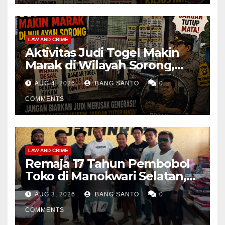
Menyeluruh
LAW AND CRIME
Aktivitas Judi Togel Makin
Marak di Wilayah Sorong,
Warga Desak Aparat Segera
AUG 4, 2026
BANG SANTO
0
Tangkap Bandar Luis dan
Kroninya
COMMENTS
LAW AND CRIME
Remaja 17 Tahun Pembobol
Toko di Manokwari Selatan,
Akhirnya Diamankan Tim
AUG 3, 2026
BANG SANTO
0
Jatanras Polda Papua Barat
COMMENTS