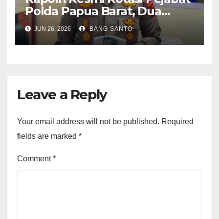
Polda Papua Barat, Dua
Kapolres Dapat Penugasan
JUN 26, 2026
BANG SANTO
Baru
Leave a Reply
Your email address will not be published.
Required
fields are marked
*
Comment
*