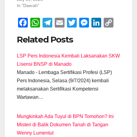
In "Daerah"
F
W
T
E
T
M
Li
C
a
h
el
m
wi
e
n
o
Related Posts
c
at
e
ail
tt
ss
k
p
e
s
gr
er
e
e
y
LSP Pers Indonesia Kembali Laksanakan SKW
b
A
a
n
dI
Li
Lisensi BNSP di Manado
o
p
m
g
n
n
Manado - Lembaga Sertifikasi Profesi (LSP)
o
p
er
k
Pers Indonesia, Selasa (9/7/2024) kembali
k
melaksanakan Sertifikasi Kompetensi
Wartawan…
Mungkinkah Ada Tuyul di BPN Tomohon? Ini
Misteri di Balik Dokumen Tanah di Tangan
Wenny Lumentut