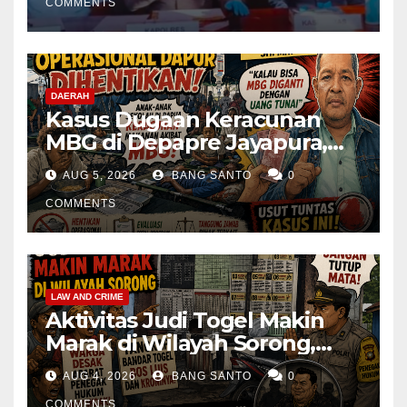
COMMENTS
DAERAH
Kasus Dugaan Keracunan
MBG di Depapre Jayapura,
Aktivis Papua Minta
AUG 5, 2026
BANG SANTO
0
Operasional Dapur
Dihentikan & Evaluasi
COMMENTS
Menyeluruh
LAW AND CRIME
Aktivitas Judi Togel Makin
Marak di Wilayah Sorong,
Warga Desak Aparat Segera
AUG 4, 2026
BANG SANTO
0
Tangkap Bandar Luis dan
COMMENTS