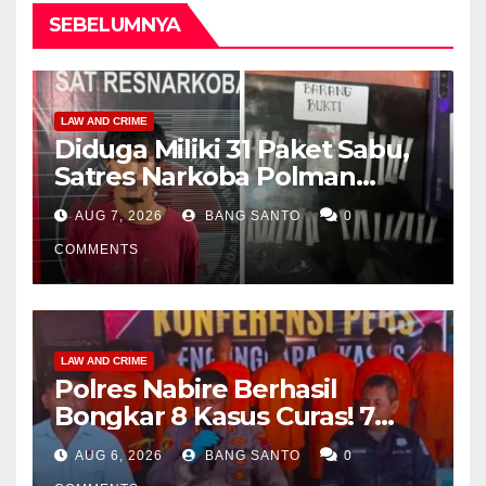
SEBELUMNYA
LAW AND CRIME
Diduga Miliki 31 Paket Sabu,
Satres Narkoba Polman
Amankan Pria di Matali
AUG 7, 2026
BANG SANTO
0
COMMENTS
LAW AND CRIME
Polres Nabire Berhasil
Bongkar 8 Kasus Curas! 7
Pelaku Ditangkap, 62 Motor
AUG 6, 2026
BANG SANTO
0
Kembali Diamankan