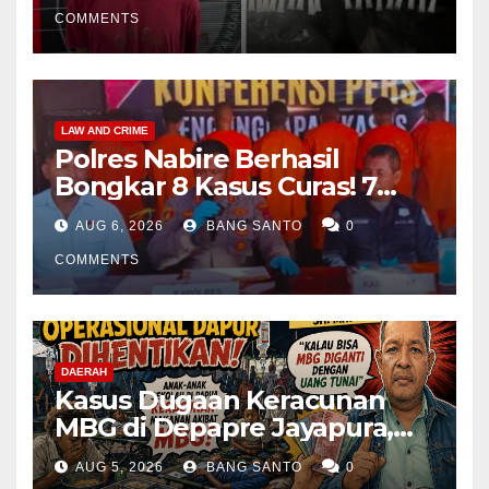
COMMENTS
LAW AND CRIME
Polres Nabire Berhasil
Bongkar 8 Kasus Curas! 7
Pelaku Ditangkap, 62 Motor
AUG 6, 2026
BANG SANTO
0
Kembali Diamankan
COMMENTS
DAERAH
Kasus Dugaan Keracunan
MBG di Depapre Jayapura,
Aktivis Papua Minta
AUG 5, 2026
BANG SANTO
0
Operasional Dapur