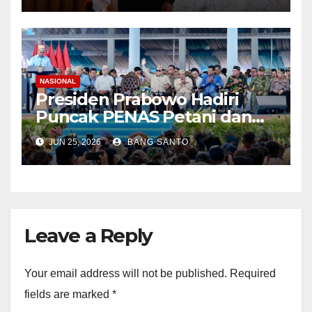
Ronny Thabaa Resmi
Sandang Pangkat Brigadir
Jenderal
NASIONAL
Presiden Prabowo Hadiri
Puncak PENAS Petani dan
Nelayan XVII Tahun 2026 di
JUN 25, 2026
BANG SANTO
Gorontalo
Leave a Reply
Your email address will not be published.
Required
fields are marked
*