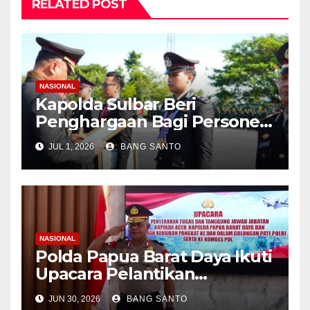
RELATED POST
NASIONAL
Kapolda Sulbar Beri
Penghargaan Bagi Personel
Berprestasi, Kado Hari
JUL 1, 2026
BANG SANTO
Bhayangkara ke-80
PolriDaerahPeristiwa
NASIONAL
Polda Papua Barat Daya Ikuti
Upacara Pelantikan
Kenaikan Pangkat Lewat
JUN 30, 2026
BANG SANTO
Virtual, Kombes Pol. Semmy