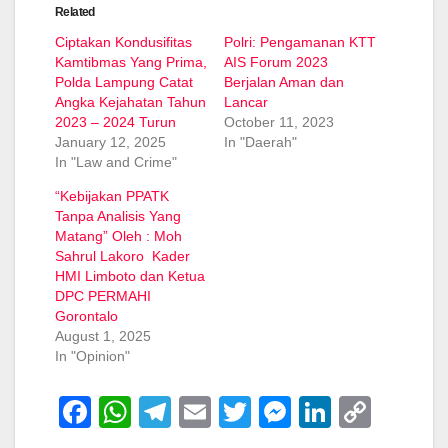
Related
Ciptakan Kondusifitas
Polri: Pengamanan KTT
Kamtibmas Yang Prima,
AIS Forum 2023
Polda Lampung Catat
Berjalan Aman dan
Angka Kejahatan Tahun
Lancar
2023 – 2024 Turun
October 11, 2023
January 12, 2025
In "Daerah"
In "Law and Crime"
“Kebijakan PPATK
Tanpa Analisis Yang
Matang” Oleh : Moh
Sahrul Lakoro Kader
HMI Limboto dan Ketua
DPC PERMAHI
Gorontalo
August 1, 2025
In "Opinion"
F
W
T
E
T
M
Li
C
a
h
el
m
wi
e
n
o