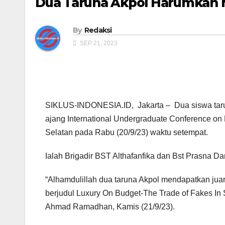
Dua Taruna Akpol Harumkan N
By
Redaksi
SEP 21, 2023
SIKLUS-INDONESIA.ID, Jakarta – Dua siswa tarun
ajang International Undergraduate Conference on 
Selatan pada Rabu (20/9/23) waktu setempat.
Ialah Brigadir BST Althafanfika dan Bst Prasna 
“Alhamdulillah dua taruna Akpol mendapatkan juar
berjudul Luxury On Budget-The Trade of Fakes In S
Ahmad Ramadhan, Kamis (21/9/23).