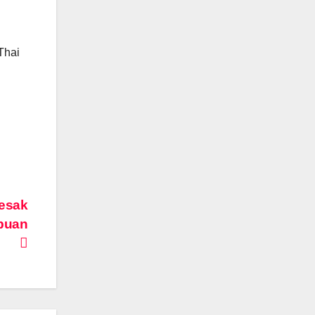
Thai
Desak
mpuan