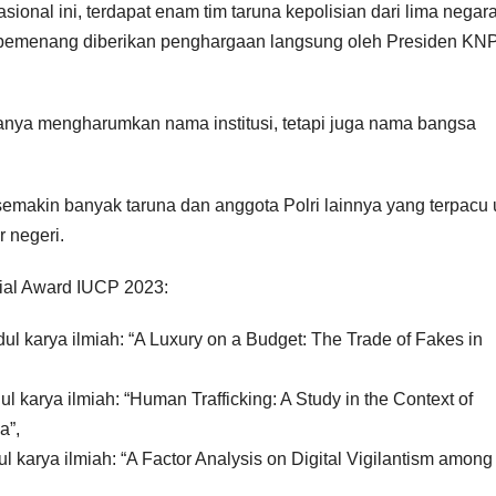
ional ini, terdapat enam tim taruna kepolisian dari lima negar
 pemenang diberikan penghargaan langsung oleh Presiden KN
hanya mengharumkan nama institusi, tetapi juga nama bangsa
makin banyak taruna dan anggota Polri lainnya yang terpacu 
 negeri.
ial Award IUCP 2023:
l karya ilmiah: “A Luxury on a Budget: The Trade of Fakes in
l karya ilmiah: “Human Trafficking: A Study in the Context of
a”,
l karya ilmiah: “A Factor Analysis on Digital Vigilantism among