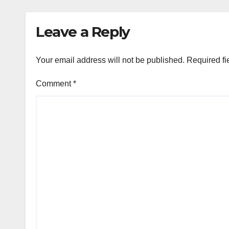
ke-80
Komb
PolriDaerahPeristiw
Sem
Leave a Reply
a
Tha
San
Brig
Your email address will not be published.
Required fi
Comment
*