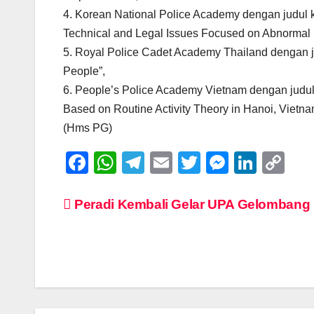
4. Korean National Police Academy dengan judul k
Technical and Legal Issues Focused on Abnormal 
5. Royal Police Cadet Academy Thailand dengan jud
People”,
6. People’s Police Academy Vietnam dengan judul 
Based on Routine Activity Theory in Hanoi, Vietna
(Hms PG)
F
W
T
E
T
M
Li
C
a
h
el
m
wi
e
n
o
c
at
e
ail
tt
ss
k
p
Post
Peradi Kembali Gelar UPA Gelombang
e
s
gr
er
e
e
y
navigation
b
A
a
n
dI
Li
o
p
m
g
n
n
o
p
er
k