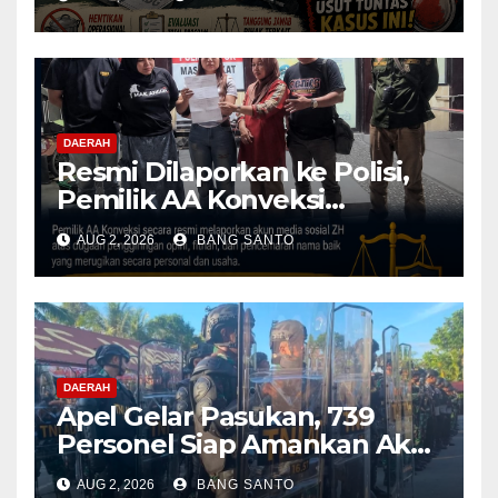
Operasional Dapur
Dihentikan & Evaluasi
Menyeluruh
DAERAH
Resmi Dilaporkan ke Polisi,
Pemilik AA Konveksi
Didampingi Tim Advokat
AUG 2, 2026
BANG SANTO
Lentera Netizen Indonesia (L-
NET-ID)
DAERAH
Apel Gelar Pasukan, 739
Personel Siap Amankan Aksi
Damai KNPB di Kantor MRP
AUG 2, 2026
BANG SANTO