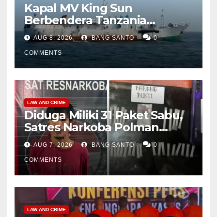
Kapal MV King Sun
Berbendera Tanzania
Diamankan Tim Gabungan,
AUG 8, 2026
BANG SANTO
0
Bawa 1,3 Ton Narkoba di
Perairan Bintan
COMMENTS
LAW AND CRIME
Diduga Miliki 31 Paket Sabu,
Satres Narkoba Polman
Amankan Pria di Matali
AUG 7, 2026
BANG SANTO
0
COMMENTS
LAW AND CRIME