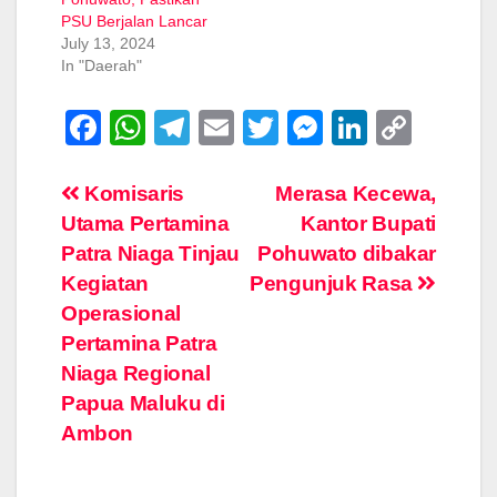
PSU Berjalan Lancar
July 13, 2024
In "Daerah"
F
W
T
E
T
M
Li
C
a
h
el
m
wi
e
n
o
c
at
e
ail
tt
ss
k
p
Post
Komisaris
Merasa Kecewa,
Utama Pertamina
Kantor Bupati
e
s
gr
er
e
e
y
navigation
Patra Niaga Tinjau
Pohuwato dibakar
b
A
a
n
dI
Li
Kegiatan
Pengunjuk Rasa
o
p
m
g
n
n
Operasional
o
p
er
k
Pertamina Patra
k
Niaga Regional
Papua Maluku di
Ambon