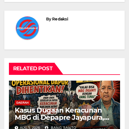
By
Redaksi
RELATED POST
DAERAH
Kasus Dugaan Keracunan
MBG di Depapre Jayapura,
Aktivis Papua Minta
AUG 5, 2026
BANG SANTO