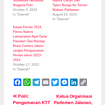
Sosialisasi Netralitas
Nabire Ziarah Dan
Anggota Polri
Tabur Bunga Ke Taman
October 9, 2024
Makam Pahlawan
In "Daerah"
August 23, 2023
In "Daerah"
Kawal Pemilu 2024,
Polres Nabire
Laksanakan Apel Gelar
Pasukan Ops Mantap
Brata Cartenz dalam
rangka Pengamanan
Pemilu tahun 2023-
2024
October 17, 2023
In "Daerah"
F
W
T
E
T
M
Li
C
a
h
el
m
wi
e
n
o
c
at
e
ail
tt
ss
k
p
Post
Polri:
Ketua Organisasi
Pengamanan KTT
Parlemen Jalanan,
e
s
gr
er
e
e
y