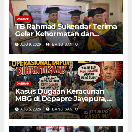
DAERAH
TB Rahmad Sukendar Terima
Gelar Kehormatan dan
Kemban Amanah Sebagai
AUG 9, 2026
BANG SANTO
Dewan Pembina STIJNAS
DAERAH
Kasus Dugaan Keracunan
MBG di Depapre Jayapura,
Aktivis Papua Minta
AUG 5, 2026
BANG SANTO
Operasional Dapur
Dihentikan & Evaluasi
Menyeluruh