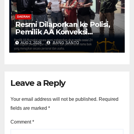
DAERAH
Resmi Dilaporkan ke Polisi,
Pemilik AA Konveksi
Didampingi Tim Advokat
AUG 2, 2026
BANG SANTO
Lentera Netizen Indonesia (L-
NET-ID)
Leave a Reply
Your email address will not be published.
Required
fields are marked
*
Comment
*