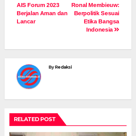
navigation
AIS Forum 2023
Ronal Membieuw:
b
A
a
n
dI
Li
Berjalan Aman dan
Berpolitik Sesuai
o
p
m
g
n
n
Lancar
Etika Bangsa
o
p
er
k
Indonesia
k
By
Redaksi
RELATED POST