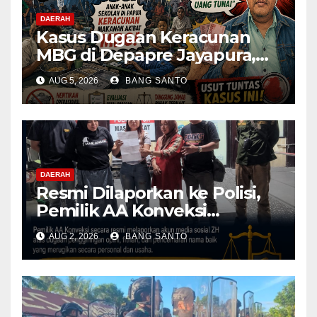
DAERAH
Kasus Dugaan Keracunan
MBG di Depapre Jayapura,
Aktivis Papua Minta
AUG 5, 2026
BANG SANTO
Operasional Dapur
Dihentikan & Evaluasi
Menyeluruh
DAERAH
Resmi Dilaporkan ke Polisi,
Pemilik AA Konveksi
Didampingi Tim Advokat
AUG 2, 2026
BANG SANTO
Lentera Netizen Indonesia (L-
NET-ID)