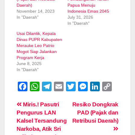
Daerah)
Papua Menuju
November 14, 2023
Indonesia Emas 2045
In "Daerah"
July 31, 2026
In "Daerah"
Usai Dilantik, Kepala
Dinas PUPR Kabupaten
Merauke Leo Patrio
Mogot Siap Jalankan
Program Kerja
June 8, 2025
In "Daerah"
F
W
T
E
T
M
Li
C
a
h
el
m
wi
e
n
o
c
at
e
ail
tt
ss
k
p
Post
Miris.! Pasutri
Resiko Dongkrak
Pengurus LAN
PAD (Pajak dan
e
s
gr
er
e
e
y
navigation
Kalsel Tersandung
Retribusi Daerah)
b
A
a
n
dI
Li
Narkoba, Atik Sri
o
p
m
g
n
n