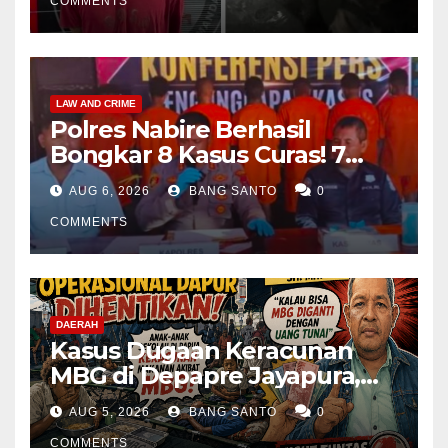
COMMENTS
LAW AND CRIME
Polres Nabire Berhasil
Bongkar 8 Kasus Curas! 7
Pelaku Ditangkap, 62 Motor
AUG 6, 2026
BANG SANTO
0
Kembali Diamankan
COMMENTS
DAERAH
Kasus Dugaan Keracunan
MBG di Depapre Jayapura,
Aktivis Papua Minta
AUG 5, 2026
BANG SANTO
0
Operasional Dapur
COMMENTS