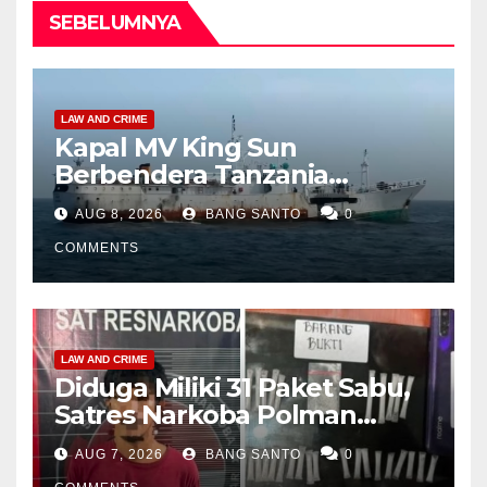
SEBELUMNYA
LAW AND CRIME
Kapal MV King Sun
Berbendera Tanzania
Diamankan Tim Gabungan,
AUG 8, 2026
BANG SANTO
0
Bawa 1,3 Ton Narkoba di
Perairan Bintan
COMMENTS
LAW AND CRIME
Diduga Miliki 31 Paket Sabu,
Satres Narkoba Polman
Amankan Pria di Matali
AUG 7, 2026
BANG SANTO
0