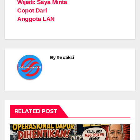
Wijiati: Saya Minta
o
p
er
k
Copot Dari
k
Anggota LAN
By
Redaksi
RELATED POST