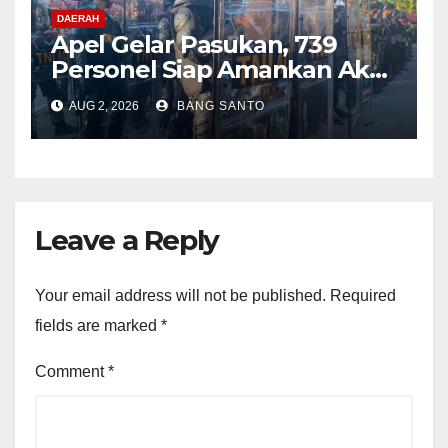
DAERAH
Apel Gelar Pasukan, 739
Personel Siap Amankan Aksi
Damai KNPB di Kantor MRP
AUG 2, 2026
BANG SANTO
Papua Tengah
Leave a Reply
Your email address will not be published.
Required
fields are marked
*
Comment
*