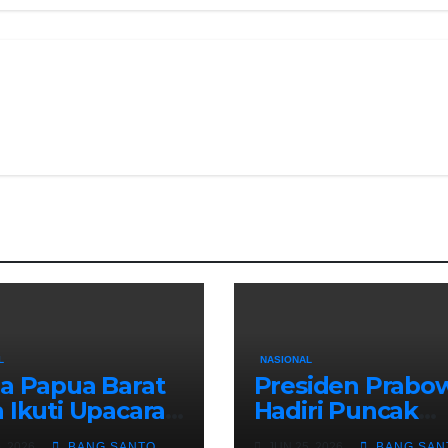
L
NASIONAL
a Papua Barat
Presiden Prabo
 Ikuti Upacara
Hadiri Puncak
ntikan
PENAS Petani d
, 2026
BANG SANTO
JUN 25, 2026
BANG SAN