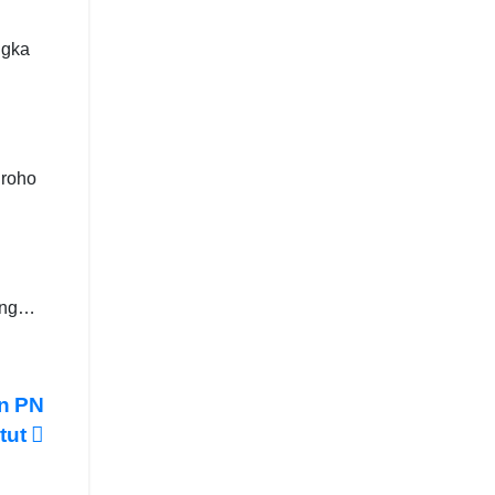
ngka
groho
yang…
an PN
tut