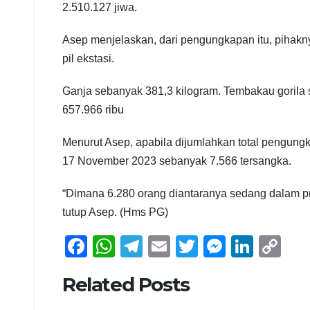
2.510.127 jiwa.
Asep menjelaskan, dari pengungkapan itu, pihaknya
pil ekstasi.
Ganja sebanyak 381,3 kilogram. Tembakau gorila 
657.966 ribu
Menurut Asep, apabila dijumlahkan total pengung
17 November 2023 sebanyak 7.566 tersangka.
“Dimana 6.280 orang diantaranya sedang dalam pro
tutup Asep. (Hms PG)
F
W
T
E
T
M
Li
C
a
h
el
m
wi
e
n
o
Related Posts
c
at
e
ail
tt
ss
k
p