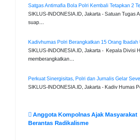
e
s
gr
er
e
e
y
Satgas Antimafia Bola Polri Kembali Tetapkan 2 T
b
A
a
n
dI
Li
SIKLUS-INDONESIA.ID, Jakarta - Satuan Tugas An
o
p
m
g
n
n
suap…
o
p
er
k
k
Kadivhumas Polri Berangkatkan 15 Orang Ibadah
SIKLUS-INDONESIA.ID, Jakarta - Kepala Divisi H
memberangkatkan…
Perkuat Sinergisitas, Polri dan Jurnalis Gelar Sev
SIKLUS-INDONESIA.ID, Jakarta - Kadiv Humas Po
Post
Anggota Kompolnas Ajak Masyarakat
Berantas Radikalisme
navigation