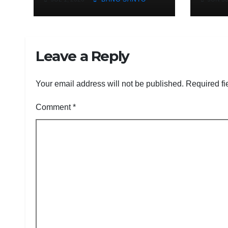
Berprestasi, Kado
Ken
Hari Bhayangkara
Lewa
ke-80
Komb
PolriDaerahPeristiw
Sem
Leave a Reply
a
Tha
San
Brig
Your email address will not be published.
Required fi
Comment
*