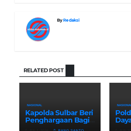
By
Redaksi
RELATED POST
NASIONAL
NASIONA
Kapolda Sulbar Beri
Pold
Penghargaan Bagi
Daya
Personel
Pela
JUL 1, 2026
BANG SANTO
JUN 30