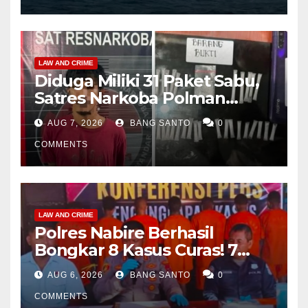
LAW AND CRIME
Diduga Miliki 31 Paket Sabu,
Satres Narkoba Polman
Amankan Pria di Matali
AUG 7, 2026
BANG SANTO
0
COMMENTS
LAW AND CRIME
Polres Nabire Berhasil
Bongkar 8 Kasus Curas! 7
Pelaku Ditangkap, 62 Motor
AUG 6, 2026
BANG SANTO
0
Kembali Diamankan
COMMENTS