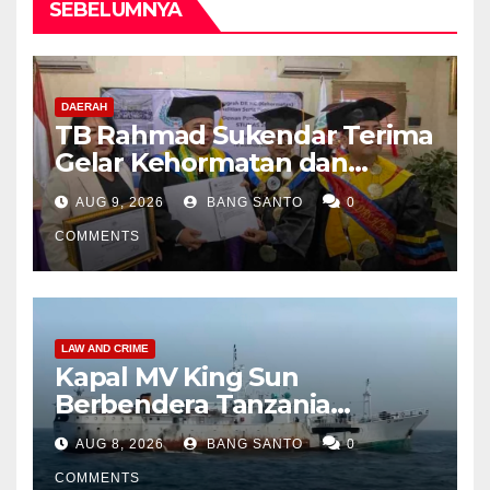
SEBELUMNYA
DAERAH
TB Rahmad Sukendar Terima
Gelar Kehormatan dan
Kemban Amanah Sebagai
AUG 9, 2026
BANG SANTO
0
Dewan Pembina STIJNAS
COMMENTS
LAW AND CRIME
Kapal MV King Sun
Berbendera Tanzania
Diamankan Tim Gabungan,
AUG 8, 2026
BANG SANTO
0
Bawa 1,3 Ton Narkoba di
Perairan Bintan
COMMENTS