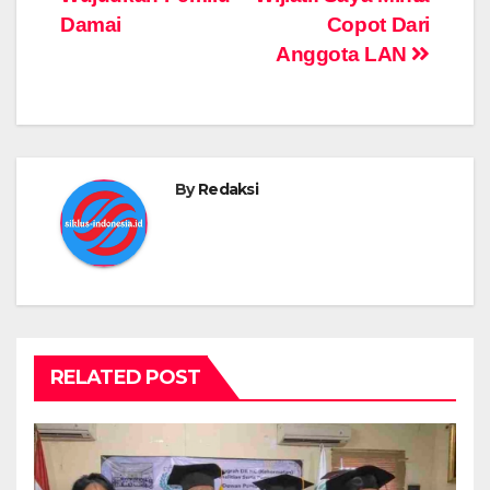
o
p
er
k
Damai
Copot Dari
k
Anggota LAN
By
Redaksi
RELATED POST