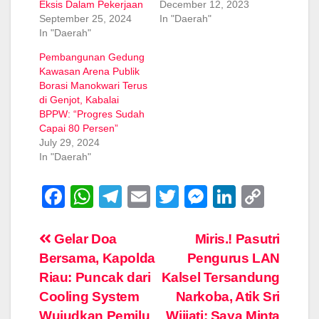
Eksis Dalam Pekerjaan
December 12, 2023
September 25, 2024
In "Daerah"
In "Daerah"
Pembangunan Gedung
Kawasan Arena Publik
Borasi Manokwari Terus
di Genjot, Kabalai
BPPW: “Progres Sudah
Capai 80 Persen”
July 29, 2024
In "Daerah"
F
W
T
E
T
M
Li
C
a
h
el
m
wi
e
n
o
c
at
e
ail
tt
ss
k
p
Post
Gelar Doa
Miris.! Pasutri
Bersama, Kapolda
Pengurus LAN
e
s
gr
er
e
e
y
navigation
Riau: Puncak dari
Kalsel Tersandung
b
A
a
n
dI
Li
Cooling System
Narkoba, Atik Sri
o
p
m
g
n
n
Wujudkan Pemilu
Wijiati: Saya Minta