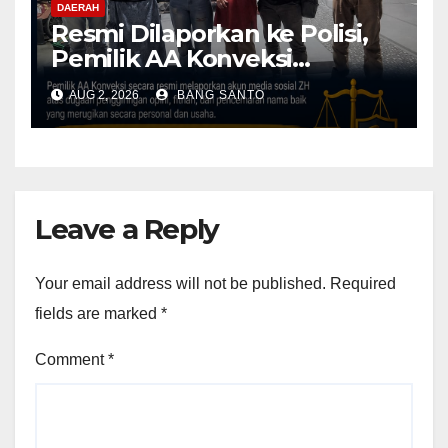
DAERAH
Resmi Dilaporkan ke Polisi,
Pemilik AA Konveksi
Didampingi Tim Advokat
AUG 2, 2026
BANG SANTO
Lentera Netizen Indonesia (L-
NET-ID)
Leave a Reply
Your email address will not be published.
Required
fields are marked
*
Comment
*