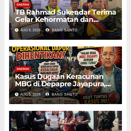
DAERAH
TB Rahmad Sukendar Terima
Gelar Kehormatan dan
Kemban Amanah Sebagai
AUG 9, 2026
BANG SANTO
Dewan Pembina STIJNAS
DAERAH
Kasus Dugaan Keracunan
MBG di Depapre Jayapura,
Aktivis Papua Minta
AUG 5, 2026
BANG SANTO
Operasional Dapur
Dihentikan & Evaluasi
Menyeluruh