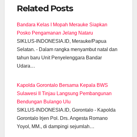
a
h
el
m
wi
e
n
o
Related Posts
c
at
e
ail
tt
ss
k
p
e
s
gr
er
e
e
y
Bandara Kelas I Mopah Merauke Siapkan
b
A
a
n
dI
Li
Posko Pengamanan Jelang Nataru
o
p
m
g
n
n
SIKLUS-INDONESIA.ID, Merauke/Papua
o
p
er
k
Selatan. - Dalam rangka menyambut natal dan
k
tahun baru Unit Penyelenggara Bandar
Udara…
Kapolda Gorontalo Bersama Kepala BWS
Sulawesi II Tinjau Langsung Pembangunan
Bendungan Bulango Ulu
SIKLUS-INDONESIA.ID, Gorontalo - Kapolda
Gorontalo Irjen Pol. Drs. Angesta Romano
Yoyol, MM., di dampingi sejumlah…