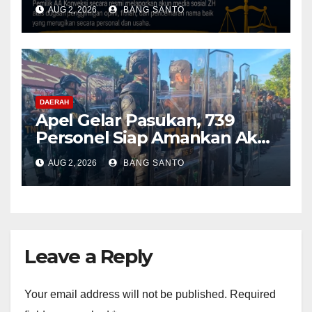
Didampingi Tim Advokat
AUG 2, 2026
BANG SANTO
Lentera Netizen Indonesia (L-
NET-ID)
DAERAH
Apel Gelar Pasukan, 739
Personel Siap Amankan Aksi
Damai KNPB di Kantor MRP
AUG 2, 2026
BANG SANTO
Papua Tengah
Leave a Reply
Your email address will not be published.
Required