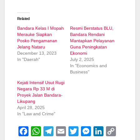
Related
Bandara Kelas I Mopah
Resmi Berstatus BLU,
Merauke Siapkan
Bandara Rendani
Posko Pengamanan
Mantapkan Pelayanan
Jelang Nataru
Guna Peningkatan
December 13, 2023
Ekonomi
In "Daerah"
July 2, 2025
In "Economics and
Business"
Kejati Intensif Usut Rugi
Negara Rp 33 M di
Proyek Jalan Bandara-
Likupang
April 28, 2025
In "Law and Crime"
F
W
T
E
T
M
Li
C