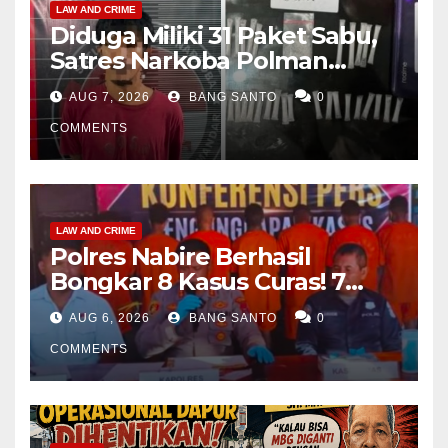
LAW AND CRIME
Diduga Miliki 31 Paket Sabu,
Satres Narkoba Polman
Amankan Pria di Matali
AUG 7, 2026
BANG SANTO
0
COMMENTS
LAW AND CRIME
Polres Nabire Berhasil
Bongkar 8 Kasus Curas! 7
Pelaku Ditangkap, 62 Motor
AUG 6, 2026
BANG SANTO
0
Kembali Diamankan
COMMENTS