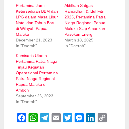
Pertamina Jamin
Aktifkan Satgas
Ketersediaan BBM dan
Ramadhan & Idul Fitri
LPG dalam Masa Libur
2025, Pertamina Patra
Natal dan Tahun Baru
Niaga Regional Papua
di Wilayah Papua
Maluku Siap Amankan
Maluku
Pasokan Energi
December 21, 2023
March 18, 2025
In "Daerah"
In "Daerah"
Komisaris Utama
Pertamina Patra Niaga
Tinjau Kegiatan
Operasional Pertamina
Patra Niaga Regional
Papua Maluku di
Ambon
September 26, 2023
In "Daerah"
F
W
T
E
T
M
Li
C
a
h
el
m
wi
e
n
o