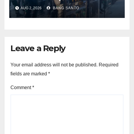
Damai KNPB di Kantor MRP
AUG 2, 2026
BANG SANTO
Papua Tengah
Leave a Reply
Your email address will not be published.
Required
fields are marked
*
Comment
*