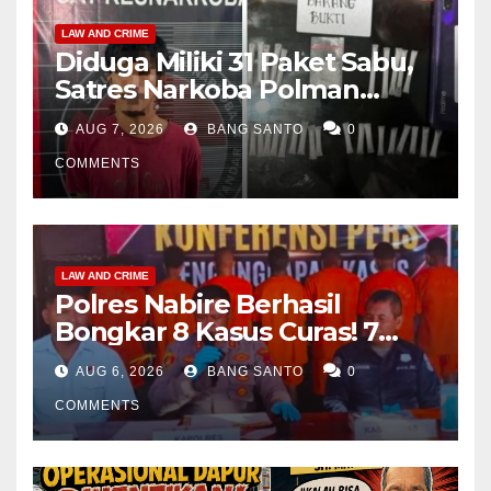
LAW AND CRIME
Diduga Miliki 31 Paket Sabu,
Satres Narkoba Polman
Amankan Pria di Matali
AUG 7, 2026
BANG SANTO
0
COMMENTS
LAW AND CRIME
Polres Nabire Berhasil
Bongkar 8 Kasus Curas! 7
Pelaku Ditangkap, 62 Motor
AUG 6, 2026
BANG SANTO
0
Kembali Diamankan
COMMENTS