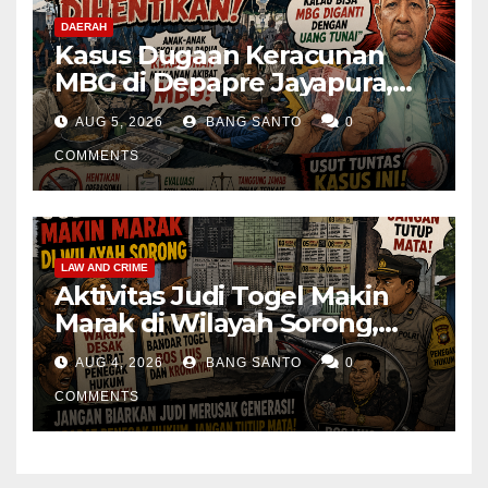
DAERAH
Kasus Dugaan Keracunan
MBG di Depapre Jayapura,
Aktivis Papua Minta
AUG 5, 2026
BANG SANTO
0
Operasional Dapur
Dihentikan & Evaluasi
COMMENTS
Menyeluruh
LAW AND CRIME
Aktivitas Judi Togel Makin
Marak di Wilayah Sorong,
Warga Desak Aparat Segera
AUG 4, 2026
BANG SANTO
0
Tangkap Bandar Luis dan
Kroninya
COMMENTS