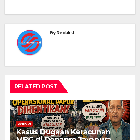
By
Redaksi
RELATED POST
DAERAH
Kasus Dugaan Keracunan
MBG di Depapre Jayapura,