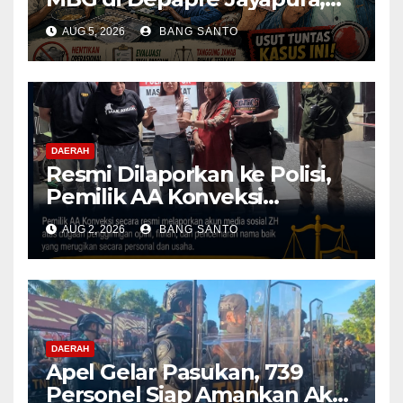
Aktivis Papua Minta
AUG 5, 2026
BANG SANTO
Operasional Dapur
Dihentikan & Evaluasi
Menyeluruh
DAERAH
Resmi Dilaporkan ke Polisi,
Pemilik AA Konveksi
Didampingi Tim Advokat
AUG 2, 2026
BANG SANTO
Lentera Netizen Indonesia (L-
NET-ID)
DAERAH
Apel Gelar Pasukan, 739
Personel Siap Amankan Aksi