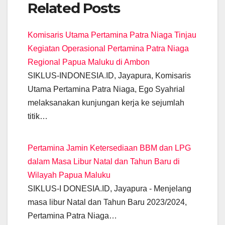
Related Posts
c
at
e
ail
tt
ss
k
p
e
s
gr
er
e
e
y
Komisaris Utama Pertamina Patra Niaga Tinjau
b
A
a
n
dI
Li
Kegiatan Operasional Pertamina Patra Niaga
o
p
m
g
n
n
Regional Papua Maluku di Ambon
o
p
er
k
SIKLUS-INDONESIA.ID, Jayapura, Komisaris
k
Utama Pertamina Patra Niaga, Ego Syahrial
melaksanakan kunjungan kerja ke sejumlah
titik…
Pertamina Jamin Ketersediaan BBM dan LPG
dalam Masa Libur Natal dan Tahun Baru di
Wilayah Papua Maluku
SIKLUS-I DONESIA.ID, Jayapura - Menjelang
masa libur Natal dan Tahun Baru 2023/2024,
Pertamina Patra Niaga…