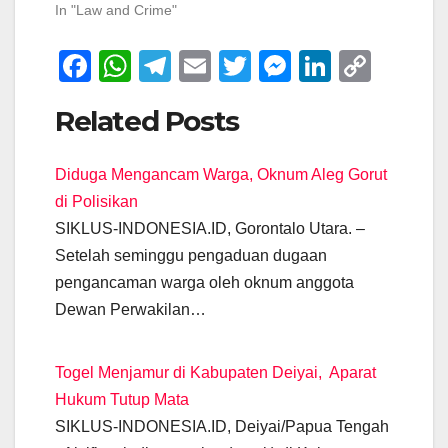
In "Law and Crime"
F
W
T
E
T
M
Li
C
a
h
el
m
wi
e
n
o
Related Posts
c
at
e
ail
tt
ss
k
p
e
s
gr
er
e
e
y
Diduga Mengancam Warga, Oknum Aleg Gorut
b
A
a
n
dI
Li
di Polisikan
o
p
m
g
n
n
SIKLUS-INDONESIA.ID, Gorontalo Utara. –
o
p
er
k
Setelah seminggu pengaduan dugaan
k
pengancaman warga oleh oknum anggota
Dewan Perwakilan…
Togel Menjamur di Kabupaten Deiyai, Aparat
Hukum Tutup Mata
SIKLUS-INDONESIA.ID, Deiyai/Papua Tengah