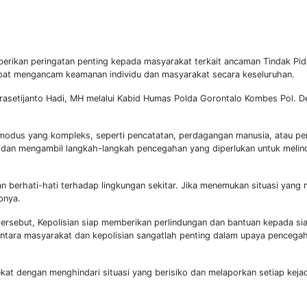
rikan peringatan penting kepada masyarakat terkait ancaman Tindak Pi
pat mengancam keamanan individu dan masyarakat secara keseluruhan.
 Prasetijanto Hadi, MH melalui Kabid Humas Polda Gorontalo Kombes Pol. 
 modus yang kompleks, seperti pencatatan, perdagangan manusia, atau pe
dan mengambil langkah-langkah pencegahan yang diperlukan untuk melindu
berhati-hati terhadap lingkungan sekitar. Jika menemukan situasi yang
pnya.
tersebut, Kepolisian siap memberikan perlindungan dan bantuan kepada si
 antara masyarakat dan kepolisian sangatlah penting dalam upaya pencega
at dengan menghindari situasi yang berisiko dan melaporkan setiap keja