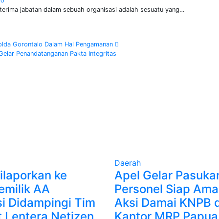
lo
terima jabatan dalam sebuah organisasi adalah sesuatu yang…
olda Gorontalo Dalam Hal Pengamanan
 Gelar Penandatanganan Pakta Integritas
Daerah
ilaporkan ke
Apel Gelar Pasuka
Pemilik AA
Personel Siap Am
i Didampingi Tim
Aksi Damai KNPB d
 Lentera Netizen
Kantor MRP Papua