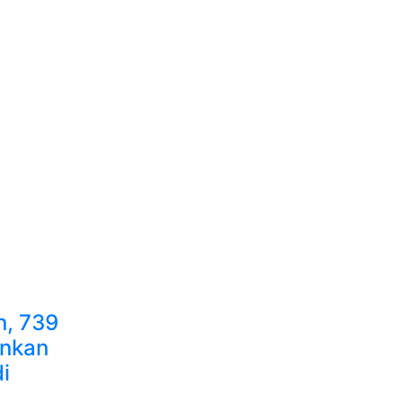
n, 739
ankan
i