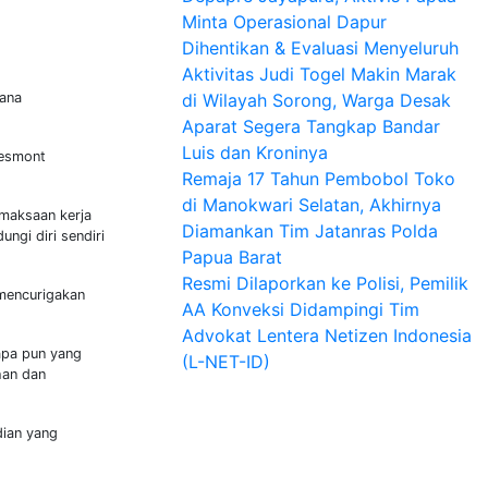
Minta Operasional Dapur
Dihentikan & Evaluasi Menyeluruh
Aktivitas Judi Togel Makin Marak
dana
di Wilayah Sorong, Warga Desak
Aparat Segera Tangkap Bandar
Luis dan Kroninya
Desmont
Remaja 17 Tahun Pembobol Toko
di Manokwari Selatan, Akhirnya
maksaan kerja
Diamankan Tim Jatanras Polda
ngi diri sendiri
Papua Barat
Resmi Dilaporkan ke Polisi, Pemilik
 mencurigakan
AA Konveksi Didampingi Tim
Advokat Lentera Netizen Indonesia
apa pun yang
(L-NET-ID)
han dan
dian yang