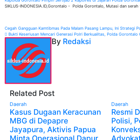
Kapolda Gorontalo Pimpin Sertijab 2 Kapolres di Jajaran Polda Goronta
SIKLUS-INDONESIA.ID,Gorontalo - Polda Gorontalo, Mutasi dan serah 
Post
Cegah Gangguan Kamtibmas Pada Malam Pasang Lampu, Ini Strategi P
Bukti Keseriusan Mencari Generasi Polri Berkualitas, Polda Gorontalo
navigation
By
Redaksi
Related Post
Daerah
Daerah
Kasus Dugaan Keracunan
Resmi D
MBG di Depapre
Polisi, 
Jayapura, Aktivis Papua
Konveks
Minta Operasional Dapur
Advokat