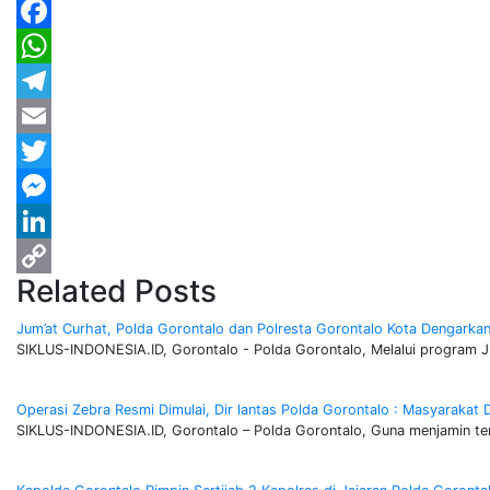
Facebook
WhatsApp
Telegram
Email
Twitter
Messenger
LinkedIn
Related Posts
Copy
Link
Jum’at Curhat, Polda Gorontalo dan Polresta Gorontalo Kota Dengarka
SIKLUS-INDONESIA.ID, Gorontalo - Polda Gorontalo, Melalui program J
Operasi Zebra Resmi Dimulai, Dir lantas Polda Gorontalo : Masyarakat Di
SIKLUS-INDONESIA.ID, Gorontalo – Polda Gorontalo, Guna menjamin terw