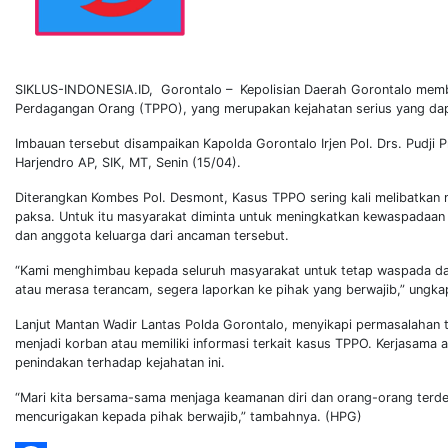
SIKLUS-INDONESIA.ID, Gorontalo – Kepolisian Daerah Gorontalo membe
Perdagangan Orang (TPPO), yang merupakan kejahatan serius yang da
Imbauan tersebut disampaikan Kapolda Gorontalo Irjen Pol. Drs. Pudji
Harjendro AP, SIK, MT, Senin (15/04).
Diterangkan Kombes Pol. Desmont, Kasus TPPO sering kali melibatkan
paksa. Untuk itu masyarakat diminta untuk meningkatkan kewaspadaan 
dan anggota keluarga dari ancaman tersebut.
“Kami menghimbau kepada seluruh masyarakat untuk tetap waspada dan 
atau merasa terancam, segera laporkan ke pihak yang berwajib,” ungka
Lanjut Mantan Wadir Lantas Polda Gorontalo, menyikapi permasalahan 
menjadi korban atau memiliki informasi terkait kasus TPPO. Kerjasama
penindakan terhadap kejahatan ini.
“Mari kita bersama-sama menjaga keamanan diri dan orang-orang terdek
mencurigakan kepada pihak berwajib,” tambahnya. (HPG)