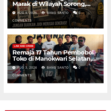
Marak di Wilayah Sorong,
Warga Desak Aparat Segera
AUG 4, 2026
BANG SANTO
0
Tangkap Bandar Luis dan
Kroninya
COMMENTS
LAW AND CRIME
Remaja 17 Tahun Pembobol
Toko di Manokwari Selatan,
Akhirnya Diamankan Tim
AUG 3, 2026
BANG SANTO
0
Jatanras Polda Papua Barat
COMMENTS