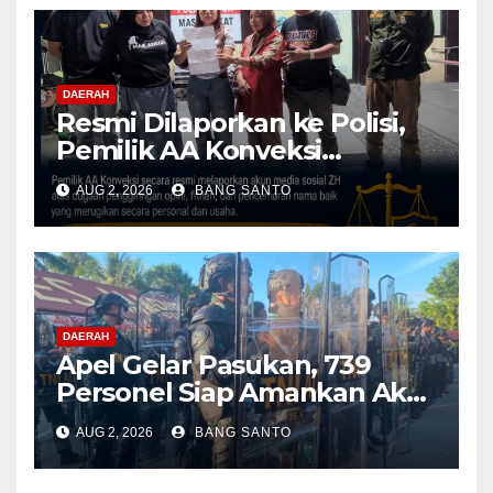
Menyeluruh
DAERAH
Resmi Dilaporkan ke Polisi,
Pemilik AA Konveksi
Didampingi Tim Advokat
AUG 2, 2026
BANG SANTO
Lentera Netizen Indonesia (L-
NET-ID)
DAERAH
Apel Gelar Pasukan, 739
Personel Siap Amankan Aksi
Damai KNPB di Kantor MRP
AUG 2, 2026
BANG SANTO
Papua Tengah