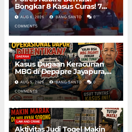
Bongkar 8 Kasus Curas! 7
Pelaku Ditangkap, 62 Motor
AUG 6, 2026
BANG SANTO
0
Kembali Diamankan
COMMENTS
DAERAH
Kasus Dugaan Keracunan
MBG di Depapre Jayapura,
Aktivis Papua Minta
AUG 5, 2026
BANG SANTO
0
Operasional Dapur
Dihentikan & Evaluasi
COMMENTS
Menyeluruh
LAW AND CRIME
Aktivitas Judi Togel Makin