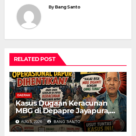
By
Bang Santo
RELATED POST
DAERAH
Kasus Dugaan Keracunan
MBG di Depapre Jayapura,
Aktivis Papua Minta
AUG 5, 2026
BANG SANTO
Operasional Dapur
Dihentikan & Evaluasi