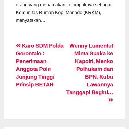
orang yang menamakan kelompoknya sebagai
Komunitas Rumah Kopi Manado (KRKM),
menyatakan…
Post
Karo SDM Polda
Wenny Lumentut
Gorontalo :
Minta Suaka ke
navigation
Penerimaan
Kapolri, Menko
Anggota Polri
Polhukam dan
Junjung Tinggi
BPN. Kubu
Prinsip BETAH
Lawannya
Tanggapi Begini…