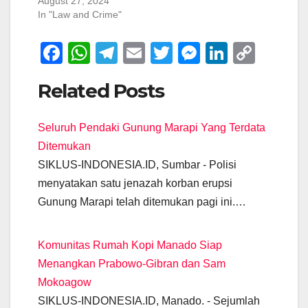
August 27, 2024
In "Law and Crime"
F
W
T
E
T
M
Li
C
a
h
el
m
wi
e
n
o
Related Posts
c
at
e
ail
tt
ss
k
p
e
s
gr
er
e
e
y
Seluruh Pendaki Gunung Marapi Yang Terdata
b
A
a
n
dI
Li
Ditemukan
o
p
m
g
n
n
SIKLUS-INDONESIA.ID, Sumbar - Polisi
o
p
er
k
menyatakan satu jenazah korban erupsi
k
Gunung Marapi telah ditemukan pagi ini.…
Komunitas Rumah Kopi Manado Siap
Menangkan Prabowo-Gibran dan Sam
Mokoagow
SIKLUS-INDONESIA.ID, Manado. - Sejumlah