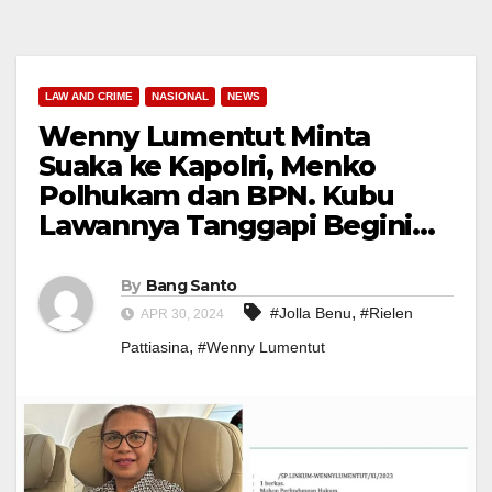
LAW AND CRIME
NASIONAL
NEWS
Wenny Lumentut Minta
Suaka ke Kapolri, Menko
Polhukam dan BPN. Kubu
Lawannya Tanggapi Begini…
By
Bang Santo
,
#Jolla Benu
#Rielen
APR 30, 2024
,
Pattiasina
#Wenny Lumentut