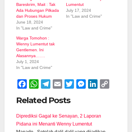
Bareskrim, Mait : Tak
Lumentut
Ada Hubungan Pilkada
July 17, 2024
dan Proses Hukum
In "Law and Crime"
June 18, 2024
In "Law and Crime"
Warga Tomohon :
Wenny Lumentut tak
Gentlemen. Ini
Alasannya…….
July 1, 2024
In "Law and Crime"
F
W
T
E
T
M
Li
C
a
h
el
m
wi
e
n
o
Related Posts
c
at
e
ail
tt
ss
k
p
e
s
gr
er
e
e
y
Diprediksi Gagal ke Senayan, 2 Laporan
b
A
a
n
dI
Li
Pidana ini Menanti Wenny Lumentut
o
p
m
g
n
n
Manado - Setelah dalil-dalil yang dijadikan