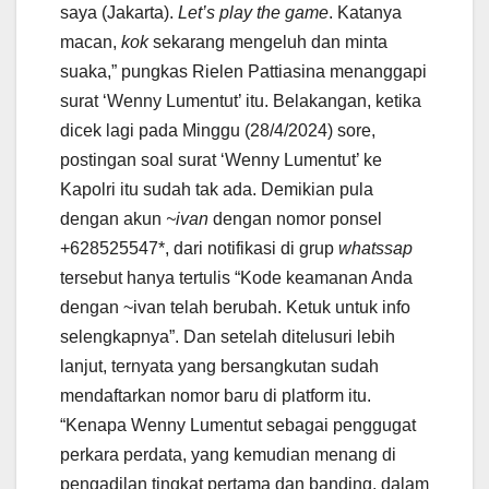
saya (Jakarta).
Let’s play the game
. Katanya
macan,
kok
sekarang mengeluh dan minta
suaka,” pungkas Rielen Pattiasina menanggapi
surat ‘Wenny Lumentut’ itu. Belakangan, ketika
dicek lagi pada Minggu (28/4/2024) sore,
postingan soal surat ‘Wenny Lumentut’ ke
Kapolri itu sudah tak ada. Demikian pula
dengan akun
~ivan
dengan nomor ponsel
+628525547*, dari notifikasi di grup
whatssap
tersebut hanya tertulis “Kode keamanan Anda
dengan ~ivan telah berubah. Ketuk untuk info
selengkapnya”. Dan setelah ditelusuri lebih
lanjut, ternyata yang bersangkutan sudah
mendaftarkan nomor baru di platform itu.
“Kenapa Wenny Lumentut sebagai penggugat
perkara perdata, yang kemudian menang di
pengadilan tingkat pertama dan banding, dalam