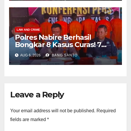
LAW AND CRIME
Polres Nabire Berhasil
Bongkar 8 Kasus Curas! 7
Pelaku Ditangkap, 62 Motor
AUG 6, 2026
BANG SANTO
Kembali Diamankan
Leave a Reply
Your email address will not be published.
Required
fields are marked
*