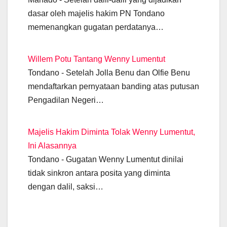
o
p
er
k
dasar oleh majelis hakim PN Tondano
k
memenangkan gugatan perdatanya…
Willem Potu Tantang Wenny Lumentut
Tondano - Setelah Jolla Benu dan Olfie Benu
mendaftarkan pernyataan banding atas putusan
Pengadilan Negeri…
Majelis Hakim Diminta Tolak Wenny Lumentut,
Ini Alasannya
Tondano - Gugatan Wenny Lumentut dinilai
tidak sinkron antara posita yang diminta
dengan dalil, saksi…