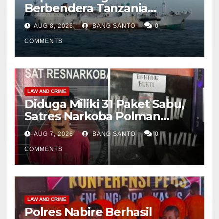
Berbendera Tanzania
Diamankan Tim Gabungan,
AUG 8, 2026
BANG SANTO
0
Bawa 1,3 Ton Narkoba di
Perairan Bintan
COMMENTS
LAW AND CRIME
Diduga Miliki 31 Paket Sabu,
Satres Narkoba Polman
Amankan Pria di Matali
AUG 7, 2026
BANG SANTO
0
COMMENTS
LAW AND CRIME
Polres Nabire Berhasil