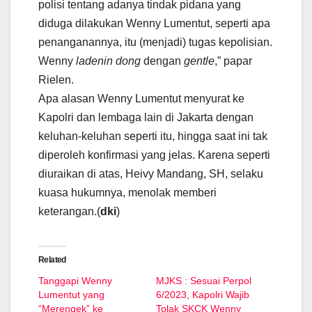
polisi tentang adanya tindak pidana yang
diduga dilakukan Wenny Lumentut, seperti apa
penanganannya, itu (menjadi) tugas kepolisian.
Wenny
ladenin dong
dengan
gentle
,” papar
Rielen.
Apa alasan Wenny Lumentut menyurat ke
Kapolri dan lembaga lain di Jakarta dengan
keluhan-keluhan seperti itu, hingga saat ini tak
diperoleh konfirmasi yang jelas. Karena seperti
diuraikan di atas, Heivy Mandang, SH, selaku
kuasa hukumnya, menolak memberi
keterangan.(
dki
)
Related
Tanggapi Wenny
MJKS : Sesuai Perpol
Lumentut yang
6/2023, Kapolri Wajib
“Merengek” ke
Tolak SKCK Wenny