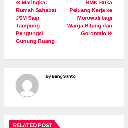
Post
Maringka:
RMK Buka
Rumah Sahabat
Peluang Kerja ke
navigation
JSM Siap
Morowali bagi
Tampung
Warga Bitung dan
Pengungsi
Gorontalo
Gunung Ruang
By
Bang Santo
RELATED POST