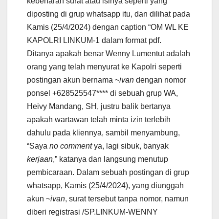
kebenaran surat atau isinya seperti yang
diposting di grup whatsapp itu, dan dilihat pada
Kamis (25/4/2024) dengan caption “OM WL KE
KAPOLRI LINKUM-1 dalam format pdf.
Ditanya apakah benar Wenny Lumentut adalah
orang yang telah menyurat ke Kapolri seperti
postingan akun bernama
~ivan
dengan nomor
ponsel +628525547**** di sebuah grup WA,
Heivy Mandang, SH, justru balik bertanya
apakah wartawan telah minta izin terlebih
dahulu pada kliennya, sambil menyambung,
“Saya
no comment
ya, lagi sibuk, banyak
kerjaan
,” katanya dan langsung menutup
pembicaraan. Dalam sebuah postingan di grup
whatsapp, Kamis (25/4/2024), yang diunggah
akun
~ivan
, surat tersebut tanpa nomor, namun
diberi registrasi /SP.LINKUM-WENNY