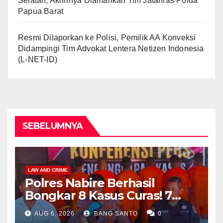
Selatan, Akhirnya Diamankan Tim Jatanras Polda
Papua Barat
Resmi Dilaporkan ke Polisi, Pemilik AA Konveksi
Didampingi Tim Advokat Lentera Netizen Indonesia
(L-NET-ID)
SEBELUMNYA
LAW AND CRIME
Polres Nabire Berhasil
Bongkar 8 Kasus Curas! 7
Pelaku Ditangkap, 62 Motor
AUG 6, 2026
BANG SANTO
0
Kembali Diamankan