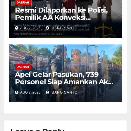
DAERAH
Resmi Dilaporkan ke Polisi,
Pemilik AA Konveksi
Didampingi Tim Advokat
AUG 2, 2026
BANG SANTO
Lentera Netizen Indonesia (L-
NET-ID)
DAERAH
Apel Gelar Pasukan, 739
Personel Siap Amankan Aksi
Damai KNPB di Kantor MRP
AUG 2, 2026
BANG SANTO
Papua Tengah