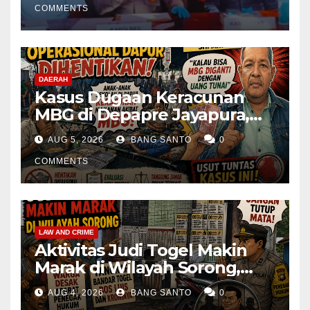
COMMENTS
DAERAH
Kasus Dugaan Keracunan
MBG di Depapre Jayapura,
Aktivis Papua Minta
AUG 5, 2026
BANG SANTO
0
Operasional Dapur
Dihentikan & Evaluasi
COMMENTS
Menyeluruh
LAW AND CRIME
Aktivitas Judi Togel Makin
Marak di Wilayah Sorong,
Warga Desak Aparat Segera
AUG 4, 2026
BANG SANTO
0
Tangkap Bandar Luis dan