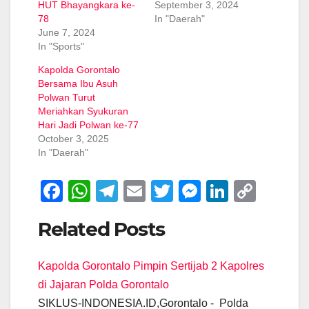
HUT Bhayangkara ke-
September 3, 2024
78
In "Daerah"
June 7, 2024
In "Sports"
Kapolda Gorontalo
Bersama Ibu Asuh
Polwan Turut
Meriahkan Syukuran
Hari Jadi Polwan ke-77
October 3, 2025
In "Daerah"
F
W
T
E
T
M
Li
C
a
h
el
m
wi
e
n
o
Related Posts
c
at
e
ail
tt
ss
k
p
e
s
gr
er
e
e
y
Kapolda Gorontalo Pimpin Sertijab 2 Kapolres
b
A
a
n
dI
Li
di Jajaran Polda Gorontalo
o
p
m
g
n
n
SIKLUS-INDONESIA.ID,Gorontalo - Polda