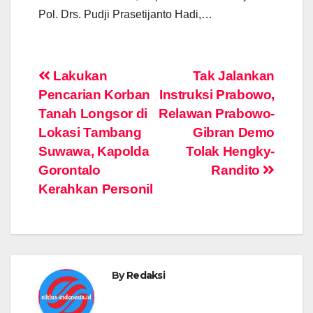
Pol. Drs. Pudji Prasetijanto Hadi,…
Post
Lakukan
Tak Jalankan
Pencarian Korban
Instruksi Prabowo,
navigation
Tanah Longsor di
Relawan Prabowo-
Lokasi Tambang
Gibran Demo
Suwawa, Kapolda
Tolak Hengky-
Gorontalo
Randito
Kerahkan Personil
By
Redaksi