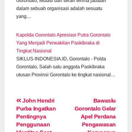
Gorontalo, Mutasi dan serah terima jabatan
dalam sebuah organisasi adalah sesuatu
yang…
Kapolda Gorontalo Apresiasi Putra Gorontalo
Yang Menjadi Perwakilan Paskibraka di
Tingkat Nasional
SIKLUS-INDONESIA.ID, Gorontalo - Polda
Gorontalo, Salah satu anggota Paskibraka
utusan Provinsi Gorontalo ke tingkat nasional…
Post
John Hendri
Bawaslu
Purba Ingatkan
Gorontalo Gelar
navigation
Pentingnya
Apel Perdana
Penggunaan
Pengawasan