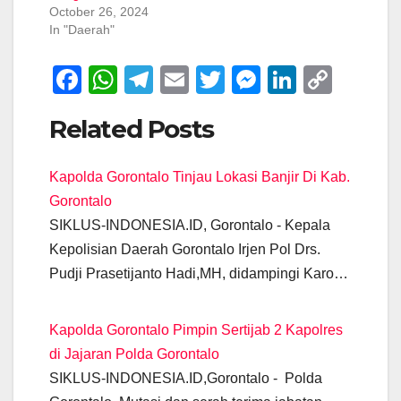
October 26, 2024
In "Daerah"
F
W
T
E
T
M
Li
C
a
h
el
m
wi
e
n
o
Related Posts
c
at
e
ail
tt
ss
k
p
e
s
gr
er
e
e
y
Kapolda Gorontalo Tinjau Lokasi Banjir Di Kab.
b
A
a
n
dI
Li
Gorontalo
o
p
m
g
n
n
SIKLUS-INDONESIA.ID, Gorontalo - Kepala
o
p
er
k
Kepolisian Daerah Gorontalo Irjen Pol Drs.
k
Pudji Prasetijanto Hadi,MH, didampingi Karo…
Kapolda Gorontalo Pimpin Sertijab 2 Kapolres
di Jajaran Polda Gorontalo
SIKLUS-INDONESIA.ID,Gorontalo - Polda