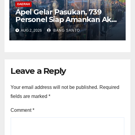
DAERAH
Apel Gelar Pasukan, 739
Personel Siap Amankan Aksi
Damai KNPB di Kantor MRP
AUG 2, 2026
BANG SANTO
Papua Tengah
Leave a Reply
Your email address will not be published.
Required
fields are marked
*
Comment
*