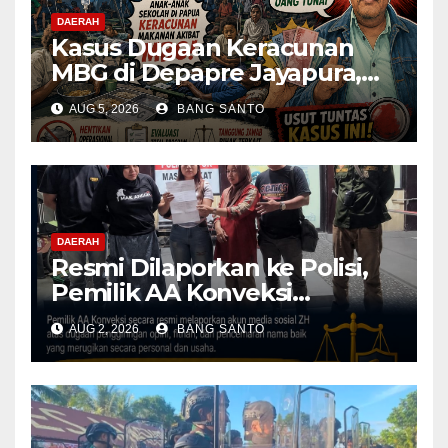
DAERAH
Kasus Dugaan Keracunan
MBG di Depapre Jayapura,
Aktivis Papua Minta
AUG 5, 2026
BANG SANTO
Operasional Dapur
Dihentikan & Evaluasi
Menyeluruh
DAERAH
Resmi Dilaporkan ke Polisi,
Pemilik AA Konveksi
Didampingi Tim Advokat
AUG 2, 2026
BANG SANTO
Lentera Netizen Indonesia (L-
NET-ID)