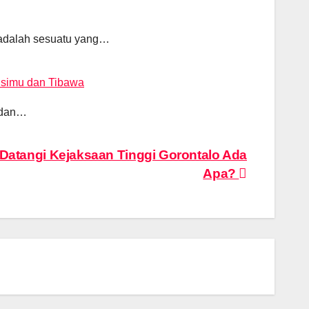
 adalah sesuatu yang…
Isimu dan Tibawa
r dan…
atangi Kejaksaan Tinggi Gorontalo Ada
Apa?