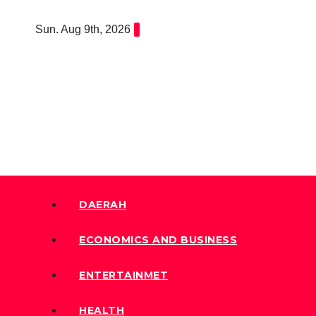
Skip
Sun. Aug 9th, 2026
to
content
DAERAH
ECONOMICS AND BUSINESS
ENTERTAINMET
HEALTH