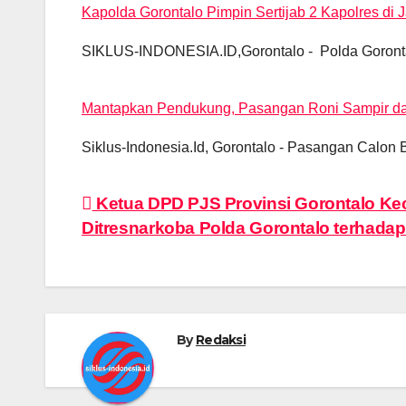
k
Kapolda Gorontalo Pimpin Sertijab 2 Kapolres di 
SIKLUS-INDONESIA.ID,Gorontalo - Polda Gorontal
Mantapkan Pendukung, Pasangan Roni Sampir da
Siklus-Indonesia.Id, Gorontalo - Pasangan Calon
Ketua DPD PJS Provinsi Gorontalo K
Ditresnarkoba Polda Gorontalo terhadap
By
Redaksi