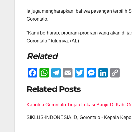
Ia juga mengharapkan, bahwa pasangan terpilih 
Gorontalo.
“Kami berharap, program-program yang akan di ja
Gorontalo,” tuturnya. (AL)
Related
F
W
T
E
T
M
Li
C
a
h
el
m
wi
e
n
o
Related Posts
c
at
e
ail
tt
ss
k
p
e
s
gr
er
e
e
y
Kapolda Gorontalo Tinjau Lokasi Banjir Di Kab. G
Post
b
A
a
n
dI
Li
o
p
m
g
n
n
SIKLUS-INDONESIA.ID, Gorontalo - Kepala Kepolis
navigation
o
p
er
k